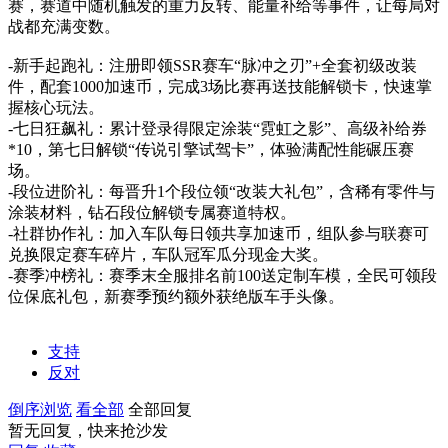
赛，赛道中随机触发的重力反转、能量补给等事件，让每局对
战都充满变数。
-新手起跑礼：注册即领SSR赛车“脉冲之刃”+全套初级改装
件，配套1000加速币，完成3场比赛再送技能解锁卡，快速掌
握核心玩法。
-七日狂飙礼：累计登录得限定涂装“霓虹之影”、高级补给券
*10，第七日解锁“传说引擎试驾卡”，体验满配性能碾压赛
场。
-段位进阶礼：每晋升1个段位领“改装大礼包”，含稀有零件与
涂装材料，钻石段位解锁专属赛道特权。
-社群协作礼：加入车队每日领共享加速币，组队参与联赛可
兑换限定赛车碎片，车队冠军瓜分现金大奖。
-赛季冲榜礼：赛季末全服排名前100送定制车模，全民可领段
位保底礼包，新赛季预约额外获绝版车手头像。
支持
反对
倒序浏览
看全部
全部回复
暂无回复，快来抢沙发