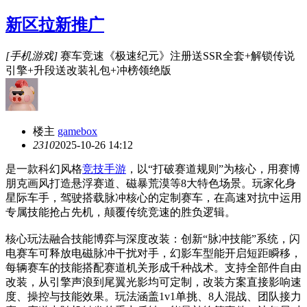
新区拉新推广
[手机游戏]
赛车竞速《极速纪元》注册送SSR全套+解锁传说
引擎+升段送改装礼包+冲榜领绝版
楼主
gamebox
231
0
2025-10-26 14:12
是一款科幻风格
竞技手游
，以“打破赛道规则”为核心，用赛博
朋克画风打造悬浮赛道、磁暴荒漠等8大特色场景。玩家化身
星际车手，驾驶搭载脉冲核心的定制赛车，在高速对抗中运用
专属技能抢占先机，颠覆传统竞速的胜负逻辑。
核心玩法融合技能博弈与深度改装：创新“脉冲技能”系统，闪
电赛车可释放电磁脉冲干扰对手，幻影车型能开启短距瞬移，
每辆赛车的技能搭配赛道机关形成千种战术。支持全部件自由
改装，从引擎声浪到尾翼光影均可定制，改装方案直接影响速
度、操控与技能效果。玩法涵盖1v1单挑、8人混战、团队接力