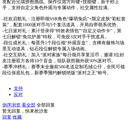
友配合完成拼图挑战。操作仅需方向键+技能键，新手秒上
手，支持自定义角色外观与专属动作，社交属性拉满。
-狂欢启航礼：注册即领SSR角色“爆萌兔叽”+限定皮肤“彩虹套
装”，配套1000派对币与5个复活道具，开局自带萌系优势。
-七日派对礼：累计登录得“特效表情包”“自定义动作卡”，第
七日解锁“免坑护盾”特权，可免疫3次对手干扰道具。
-段位成长礼：每晋升1个段位领“外观盲盒”，含稀有服饰与场
景互动道具，钻石段位解锁专属入场动画。
-社交互助礼：加入“派对家族”每日领共享复活币，邀请3位好
友注册双方各得10个盲盒，组队获胜额外获50%派对币。
-赛季冲榜礼：赛季末全服前500名送定制毛绒公仔，全民可领
段位保底礼包，新赛季预约解锁绝版“派对之王”称号。
支持
反对
倒序浏览
看全部
全部回复
暂无回复，快来抢沙发
回复
收藏