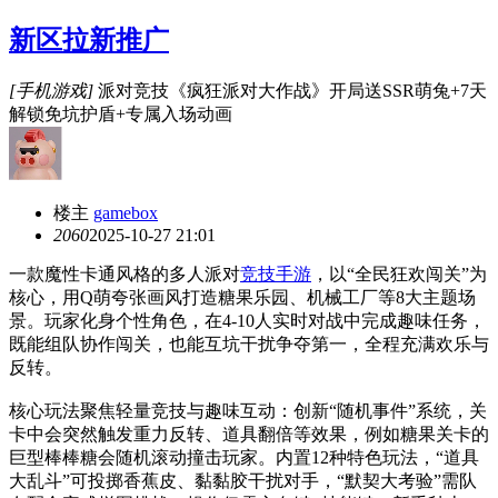
新区拉新推广
[手机游戏]
派对竞技《疯狂派对大作战》开局送SSR萌兔+7天
解锁免坑护盾+专属入场动画
楼主
gamebox
206
0
2025-10-27 21:01
一款魔性卡通风格的多人派对
竞技手游
，以“全民狂欢闯关”为
核心，用Q萌夸张画风打造糖果乐园、机械工厂等8大主题场
景。玩家化身个性角色，在4-10人实时对战中完成趣味任务，
既能组队协作闯关，也能互坑干扰争夺第一，全程充满欢乐与
反转。
核心玩法聚焦轻量竞技与趣味互动：创新“随机事件”系统，关
卡中会突然触发重力反转、道具翻倍等效果，例如糖果关卡的
巨型棒棒糖会随机滚动撞击玩家。内置12种特色玩法，“道具
大乱斗”可投掷香蕉皮、黏黏胶干扰对手，“默契大考验”需队