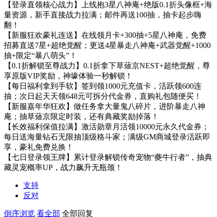
【登录直领核心战力】上线抱3星八神庵+绝版0.1折头像框+海
量资源，新手直接战力拉满；邮件再送100抽，抽卡起步嗨
翻！
【新服狂欢豪礼连送】在线领月卡+300抽+5星八神庵，免费
招募直送7星+超绝觉醒；更送4星暴走八神庵+武器觉醒+1000
抽+限定“暴八萌头”！
【0.1折解锁至尊战力】0.1折拿下草薙京NEST+超绝觉醒，尊
享原版VIP奖励，神壕体验一秒解锁！
【每日福利拿到手软】签到领1000元充值卡，活跃领600连
抽；次日起天天领648元可拆分代金券，直购礼包随便买！
【新服嘉年华狂欢】做任务拿大量鬼八碎片，进阶暴走八神
庵；抽草薙京限定时装，还有典藏奖励掉落！
【长效福利保值拉满】激活勋章月活领10000元永久代金券；
每日送海量钻石无限抽顶级格斗家；满级GM商城登录活跃即
享，豪礼免费兑换！
【七日登录领王牌】累计登录解锁传奇宠物“夔牛行者”，抽典
藏灵宠概率UP，战力飙升无瓶颈！
支持
反对
倒序浏览
看全部
全部回复