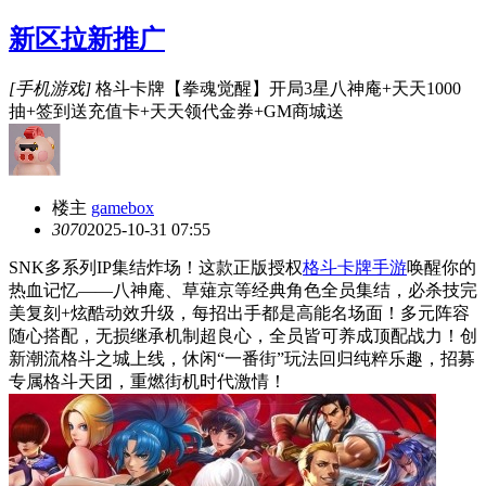
新区拉新推广
[手机游戏]
格斗卡牌【拳魂觉醒】开局3星八神庵+天天1000
抽+签到送充值卡+天天领代金券+GM商城送
楼主
gamebox
307
0
2025-10-31 07:55
SNK多系列IP集结炸场！这款正版授权
格斗卡牌手游
唤醒你的
热血记忆——八神庵、草薙京等经典角色全员集结，必杀技完
美复刻+炫酷动效升级，每招出手都是高能名场面！多元阵容
随心搭配，无损继承机制超良心，全员皆可养成顶配战力！创
新潮流格斗之城上线，休闲“一番街”玩法回归纯粹乐趣，招募
专属格斗天团，重燃街机时代激情！