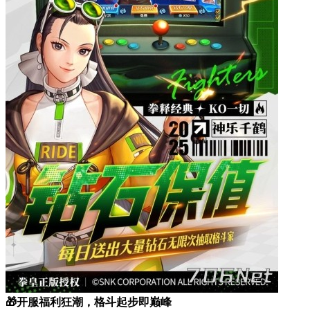
🎁开服福利狂潮，格斗起步即巅峰