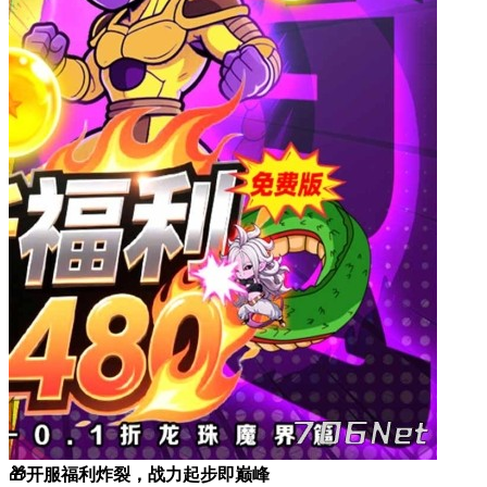
🎁开服福利炸裂，战力起步即巅峰