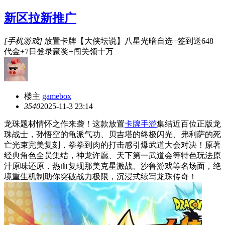
新区拉新推广
[手机游戏]
放置卡牌【大侠坛说】八星光暗自选+签到送648
代金+7日登录豪奖+闯关领十万
楼主
gamebox
354
0
2025-11-3 23:14
龙珠题材情怀之作来袭！这款放置
卡牌手游
集结近百位正版龙
珠战士，孙悟空的龟派气功、贝吉塔的终极闪光、弗利萨的死
亡光束完美复刻，拳拳到肉的打击感引爆武道大会对决！原著
经典角色全员集结，神龙许愿、天下第一武道会等特色玩法原
汁原味还原，热血复现那美克星激战、沙鲁游戏等名场面，绝
境重生机制助你突破战力极限，沉浸式续写龙珠传奇！