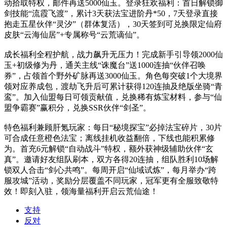
动拾取特权，邮件再送5000仙玉。登录狂欢福利：首日解锁御
剑技能“流霞飞渡”，累计3天获法宝进阶丹*50，7天登录直接
抱走五星伙伴“灵汐”（群体复活），30天签到可兑换限定仙府
皮肤“云海仙居”+专属称号“云荒谪仙”。
成长福利全程护航，战力飙升无压力！完成新手引导领2000仙
玉+初级修为丹，通关主线“诛魔台”送1000连抽“伙伴召唤
券”，占领首个野外矿脉再送3000仙玉。角色每突破1个大境界
领对应养成包，渡劫飞升后可累计获得120连抽及绝版坐骑“青
鸾”。加入仙盟每日可领贡献值，兑换稀有炼宝材料，参与“仙
盟争霸赛”赢积分，兑换SSR伙伴“剑圣”。
特色福利兼顾肝氪玩家：每日“秘境探宝”必掉法宝碎片，30片
可合成任意橙色法宝；离线挂机收益翻倍，下线也能积累修
为。首充6元解锁“自动战斗”特权，额外获神级辅助伙伴“玄
真”。邀请好友组队刷本，双方各得20连抽，组队胜利10场解
锁双人合击“剑心共鸣”。每周开启“仙域试炼”，每月举办“跨
服攻城”活动，奖励分层覆盖不同玩家，冠军更有全服致敬特
效！即刻入驻，领海量福利开启云荒仙途！
支持
反对