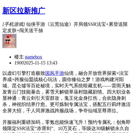
新区拉新推广
[手机游戏]
仙侠手游《云荒仙途》开局领SSR法宝+累登送限
定皮肤+闯关送千抽
楼主
gamebox
190
0
2025-11-15 13:43
以虚幻引擎打造极致
国风手游
仙境，融合开放世界探索+法宝
养成+跨服仙盟战核心玩法，圆你修仙之梦！游戏构建河阳
城、昆仑墟等百处秘境，实时天气系统暗藏玄机——雷雨天触
发青云门技能暴击，雾雪天解锁草庙村隐藏剧情。四大职业各
显神通：青云剑引天雷群攻，鬼王化金身扛伤，合欢隐身刺
杀，神祝织结界疗愈。更可炼制专属法宝，搭配五行羁绊激活
全屏大招，千人同屏激战跨服战场，争夺仙域至尊席位。
开服福利重磅加码，零氪也能快速飞升！预约专属礼：创角即
领限定SSR法宝“赤霄剑”、10万灵石，等级达30级解锁永久自