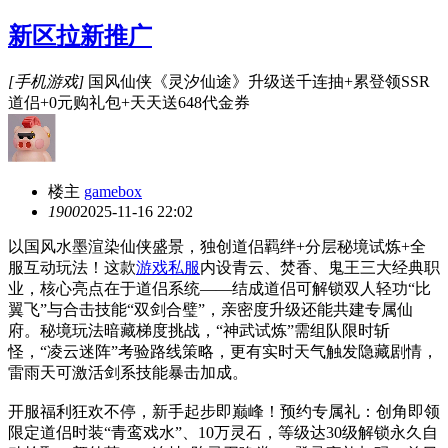
新区拉新推广
[手机游戏]
国风仙侠《灵汐仙途》升级送千连抽+累登领SSR
道侣+0元购礼包+天天送648代金券
楼主
gamebox
190
0
2025-11-16 22:02
以国风水墨渲染仙侠盛景，独创道侣羁绊+分层秘境试炼+全
服互动玩法！这款
游戏私服
内设青云、焚香、鬼王三大经典职
业，核心亮点在于道侣系统——结成道侣可解锁双人轻功“比
翼飞”与合击技能“双剑合璧”，亲密度升级还能共建专属仙
府。秘境玩法暗藏梯度挑战，“神武试炼”需组队限时斩
怪，“凌云迷阵”考验路线策略，更有实时天气触发隐藏剧情，
雷雨天可激活剑系技能暴击加成。
开服福利狂欢不停，新手起步即巅峰！预约专属礼：创角即领
限定道侣时装“青鸾戏水”、10万灵石，等级达30级解锁永久自