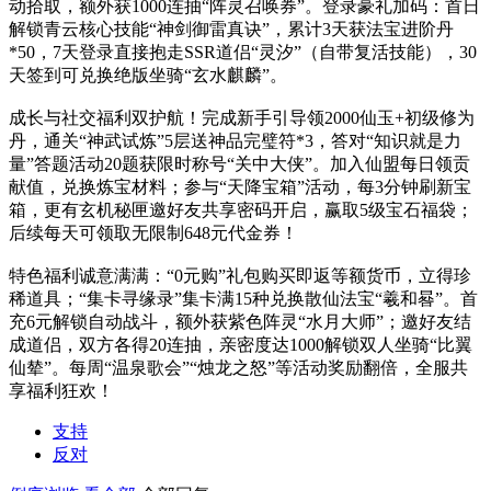
动拾取，额外获1000连抽“阵灵召唤券”。登录豪礼加码：首日
解锁青云核心技能“神剑御雷真诀”，累计3天获法宝进阶丹
*50，7天登录直接抱走SSR道侣“灵汐”（自带复活技能），30
天签到可兑换绝版坐骑“玄水麒麟”。
成长与社交福利双护航！完成新手引导领2000仙玉+初级修为
丹，通关“神武试炼”5层送神品完璧符*3，答对“知识就是力
量”答题活动20题获限时称号“关中大侠”。加入仙盟每日领贡
献值，兑换炼宝材料；参与“天降宝箱”活动，每3分钟刷新宝
箱，更有玄机秘匣邀好友共享密码开启，赢取5级宝石福袋；
后续每天可领取无限制648元代金券！
特色福利诚意满满：“0元购”礼包购买即返等额货币，立得珍
稀道具；“集卡寻缘录”集卡满15种兑换散仙法宝“羲和晷”。首
充6元解锁自动战斗，额外获紫色阵灵“水月大师”；邀好友结
成道侣，双方各得20连抽，亲密度达1000解锁双人坐骑“比翼
仙辇”。每周“温泉歌会”“烛龙之怒”等活动奖励翻倍，全服共
享福利狂欢！
支持
反对