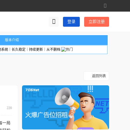
切
换
到
登录
立即注册
宽
版
版本介绍
励系统｜长久稳定｜持续更新｜从不删档
返回列表
220
每一局