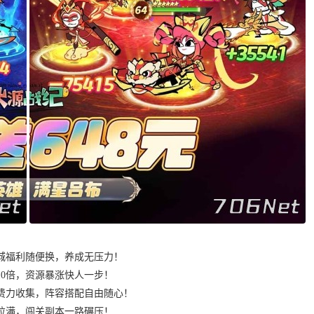
商城福利随便换，养成无压力！
10倍，资源暴涨快人一步！
费力收集，阵容搭配自由随心！
拉满，闯关副本一路碾压！