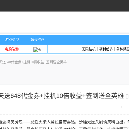
游戏类型
站长推荐
电脑端游
无限挂机｜福利超多｜各种奖
送648代金券+挂机10倍收益+签到送全英雄
送648代金券+挂机10倍收益+签到送全英雄
0
邂逅搞笑灵魂——魔性火柴人角色自带喜感，沙雕无厘头剧情笑料百出，