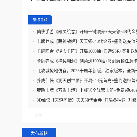
猜你喜欢
•
仙侠手游《器灵绘卷》开局一键喂养+天天领648代金
定制
•
卡牌养成【萌神战姬】天天领648代金券+签到送充值
福利+千连豪抽
•
卡牌回合《逆命卡阵》开局1000抽+自选SSR+签到送
•
卡牌养成《神契溯源》创角送1000抽+签到解锁任意
648代金券+内置0.1折
•
【攻城掠地仿官，2025十周年新版，独家版本，全新
来袭】
•
养成仙侠《洞天创世录》开局648元首充+签到送神兽
翻倍+永久加速特权
•
策略卡牌《万象卡境》上线送全阵营卡组+免费领648
领代金券+全类型卡牌
•
3D仙侠【天道问情】天天领代金券+开局各种送+升
回复
发布新帖