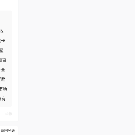
收
值卡
星
领百
+全
奖励
市场
自有
举报
返回列表