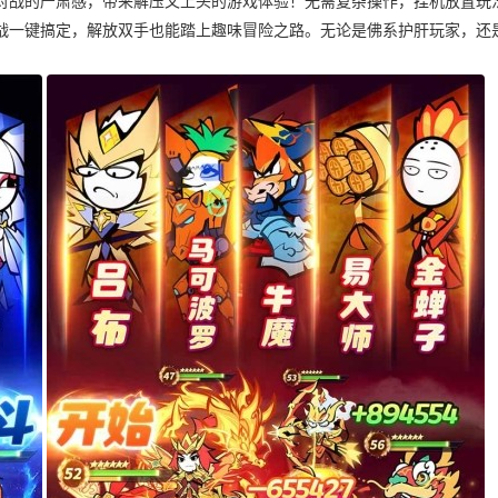
对战的严肃感，带来解压又上头的游戏体验！无需复杂操作，挂机放置玩
战一键搞定，解放双手也能踏上趣味冒险之路。无论是佛系护肝玩家，还