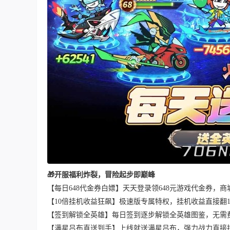
🎁开服福利炸裂，冒险起步即巅峰
【每日648代金券白嫖】天天登录领648元游戏代金券，
【10倍挂机收益狂飙】极速版专属特权，挂机收益直接翻
【签到解锁全英雄】每日签到逐步解锁全英雄图鉴，无需
【满星吕布直送到手】上线就送满星吕布，强力战力直接