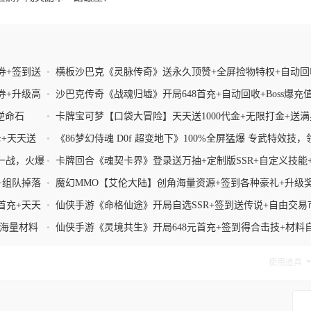
券+签到送
•
横板沙巴克《灵脉传奇》送永久顶赞+全屏捡物特权+自动回
+签到送神兽
券+升级高
•
沙巴克传奇《战魂归墟》开局648首充+自动回收+Boss爆充
+签到领神兽
逆命石
•
卡牌宝可梦【口袋大冒险】天天送1000代金+无限打金+送满
UR+满级VIP
卡+天天送
•
《86梦幻侍魂 D0f 超变地下》100%全屏猛爆 专武特效技，
抽，团本爆1切
一战，火爆
•
卡牌回合《魂契卡界》登录送万抽+定制版SSR+自定义技能
类型碎片
+组队掉落
•
魔幻MMO【艾伦大陆】创角海量资源+签到各种豪礼+升级
不断
首充+天天
•
仙侠手游《命格仙途》开局自选SSR+签到送传说+自由交易
+命格争霸赛
级海量材料
•
仙侠手游《灵境共生》开局648元首充+签到得合击技+材料
交易
使用道具