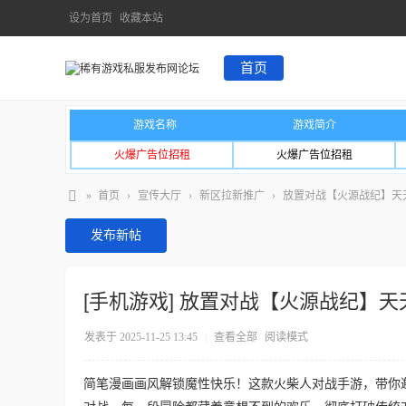
设为首页
收藏本站
首页
游戏名称
游戏简介
火爆广告位招租
火爆广告位招租
»
首页
›
宣传大厅
›
新区拉新推广
›
放置对战【火源战纪】天天
发布新帖
[手机游戏]
放置对战【火源战纪】天天
发表于 2025-11-25 13:45
|
查看全部
阅读模式
简笔漫画画风解锁魔性快乐！这款火柴人对战手游，带你