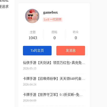
法轻松
是追求
gamebox
Lv.8 一代宗师
主题
回帖
听众
1043
0
0
Ta的主页
发消息
仙侠手游【天剑诀】领百万红包+真充免费送+内挂神器+各种送送送
2026-05-13
卡牌手游【召唤师纷争】天天领648代金券+开局9星吕布+免费万抽券+0.1折扣
2026-04-24
卡牌手游【世界守卫军】0.1折买断+免费领代金+签到送SSR
2026-04-09