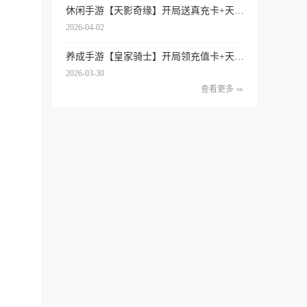
休闲手游【天影奇缘】开局送真充卡+天天领代金券+签到送红将+内置0.1折扣
2026-04-02
养成手游【皇家骑士】开局领充值卡+天天得代金券+内置0.1折扣+专属特权
2026-03-30
查看更多