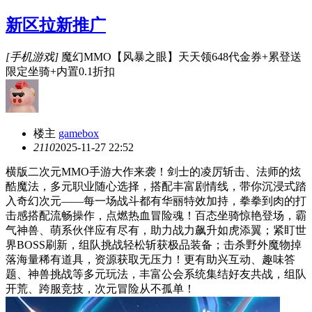
新区拉新推广
[手机游戏]
魔幻MMO【风暴之眼】天天领648代金券+累登送
限定坐骑+内置0.1折扣
楼主
gamebox
211
0
2025-11-27 22:52
横版二次元MMO手游大作来袭！剑士的凌厉斩击、法师的炫
酷魔法，多元职业随心选择，搭配丰富剧情线，带你沉浸式踏
入奇幻次元——每一场战斗都有华丽特效加持，拳拳到肉的打
击感搭配流畅操作，点燃热血冒险魂！百态坐骑惊艳登场，霸
气神兽、萌系伙伴应有尽有，助力战力飙升如虎添翼；紧盯世
界BOSS刷新，组队挑战轻松斩获极品装备；击杀野外魔物掉
落海量稀有道具，资源获取无压力！更有助兴互动、趣味答
题、神兽挑战等多元玩法，丰富公会系统集结好友共战，组队
开荒、跨服竞技，次元冒险从不孤单！