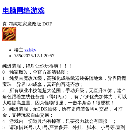
电脑网络游戏
真·70纯独家魔改版 DOF
楼主
zzlsky
355
0
2025-12-1 20:57
纯爆装服，绝对让你玩得爽！！！
0：独家魔改，全官方高清贴图；
1：纯复古魔改70级，高强化成品武器装备随地爆，异界附魔
宝珠，异界123成套，真正的百花齐放；
2：所有职业小技能超大范围，手动升级，无直升70券，建个
角色跟着主线任务走（得QP点），有了QP优先加体力，可以
大幅提高血量。因为怪物很强，一击半条命！很硬核！
3：纯爆装服，无CDK抽奖，所有史诗装备均可交易，可打
金，支持玩家自由交易；
4：游戏内一切道具均有掉落，只要努力就会有回报！；
5：请珍惜账号,1人1号,严禁多开、外挂、脚本、小号等,查到