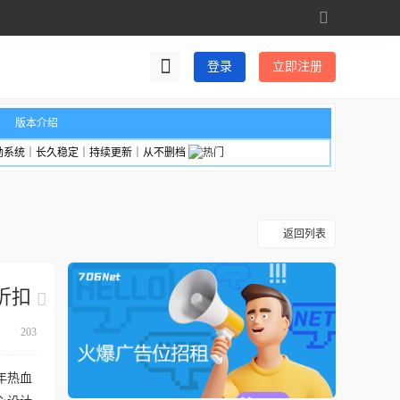
切
换
到
登录
立即注册
宽
版
版本介绍
励系统｜长久稳定｜持续更新｜从不删档
返回列表
折扣
203
年热血