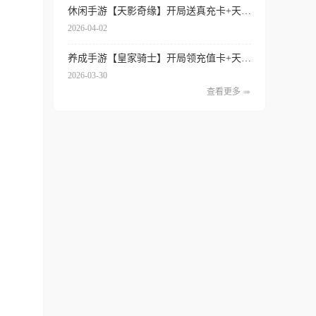
休闲手游【天影奇缘】开局送真充卡+天天领代金券+签到送红将+内置0.1折扣
2026-04-02
养成手游【皇家骑士】开局领充值卡+天天得代金券+内置0.1折扣+专属特权
2026-03-30
查看更多