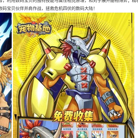
容，利用数码宝贝的独特技能与属性相克原理，和对手展开酣畅博弈；精
数码宝贝伙伴并肩作战，拯救危机四伏的数码大陆！