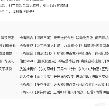
京兽、科学怪兽全部免费领，驯兽师阵容顶配！
券到手，福利直接翻倍！
+解锁限定
•
卡牌回合【海洋王国】天天送代金券+联动免费版+佛西挂机
+0.1折扣
签到得豪礼
•
卡牌养成【少年西游记】送百万真充+0.1折扣商城+内置GM
指令+0氪金无限抽
0氪金白嫖
•
卡牌回合《溯源法典》开局领648首充+解锁动态卡背+邀请
送套装
扣+专属礼
•
仙侠MMO【御妖伏魔录】神装爆率拉满+离线自动挂机+开
键白瞟
天领福袋
•
放置挂机怕【东方奇缘】开局VIP特权+永久0.1折特惠+签到
礼+0元购
•
复古传奇【龙之觉醒】开局满配起步+自动回收+神鸡吞噬进
+天限进化
•
卡牌战斗【多克多比】天天领648点券+开局V8走起+无限狂
+内置GM刷充
•
卡牌RPG【逆转时空】正版0.1折扣+开局送千仞雪+内置10
速+一键日常+天天无限连抽
使用道具