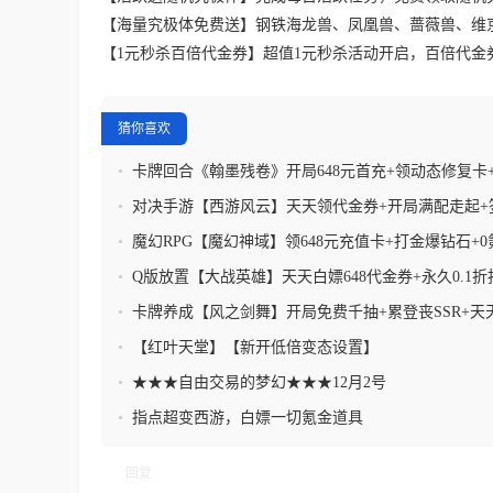
【海量究极体免费送】钢铁海龙兽、凤凰兽、蔷薇兽、维
【1元秒杀百倍代金券】超值1元秒杀活动开启，百倍代金
猜你喜欢
•
卡牌回合《翰墨残卷》开局648元首充+领动态修复卡
卡
•
对决手游【西游风云】天天领代金券+开局满配走起+
+累登送二郎神
•
魔幻RPG【魔幻神域】领648元充值卡+打金爆钻石+
+天天领充值卡
•
Q版放置【大战英雄】天天白嫖648代金券+永久0.1折
包码
•
卡牌养成【风之剑舞】开局免费千抽+累登丧SSR+天
•
【红叶天堂】【新开低倍变态设置】
•
★★★自由交易的梦幻★★★12月2号
•
指点超变西游，白嫖一切氪金道具
回复