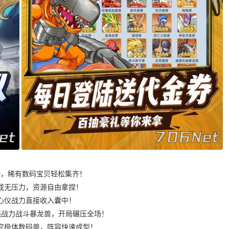
0抽，稀有数码宝贝轻松集齐！
养成无压力，资源自由拿捏！
心仪战力直接收入囊中！
超强战力战斗暴龙兽，开局碾压全场！
究极体数码兽，阵容快速成型！