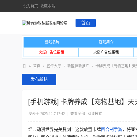
设为首页
收藏本站
首页
游戏名称
游戏简介
火爆广告位招租
火爆广告位招租
»
首页
›
宣传大厅
›
新区拉新推广
›
卡牌养成【宠物基地】天天送
发布新帖
[手机游戏]
卡牌养成【宠物基地】天天
发表于 2025-12-7 17:42
|
查看全部
阅读模式
经典动漫世界完美复刻！这款放置卡牌
回合制手游
，将亚