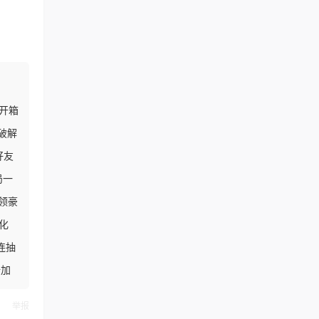
开箱
破解
好友
局一
领豪
化
连抽
倍加
举报