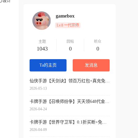
心设计
gamebox
Lv.8 一代宗师
主题
回帖
听众
1043
0
0
Ta的主页
发消息
仙侠手游【天剑诀】领百万红包+真充免费送+内挂神器+各种送送送
2026-05-13
卡牌手游【召唤师纷争】天天领648代金券+开局9星吕布+免费万抽券+0.1折扣
2026-04-24
卡牌手游【世界守卫军】0.1折买断+免费领代金+签到送SSR
2026-04-09