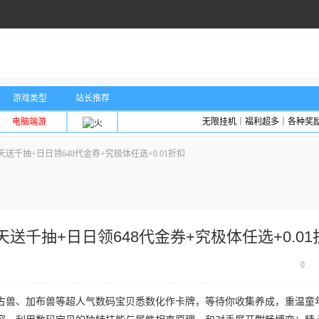
游戏类型
站长推荐
电脑端游
无限挂机｜福利超多｜各种奖
千抽+日日领648代金券+究极体任选+0.01折扣
送千抽+日日领648代金券+究极体任选+0.01
0
古兽、加布兽等超人气数码宝贝悉数化作卡牌，等待你收集养成，重温童