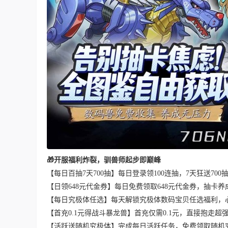
🎁开服福利炸裂，驯兽师起步即巅峰
【每日百抽7天700抽】每日登录领100连抽，7天狂送70
【日领648元代金券】每日免费领取648元代金券，抽卡
【每日究极体任选】每天解锁究极体数码宝贝任选福利，
【首充0.1元得战斗暴龙兽】首充仅需0.1元，直接抱走
【活跃送随机究极体】完成每日活跃任务，免费领取随机