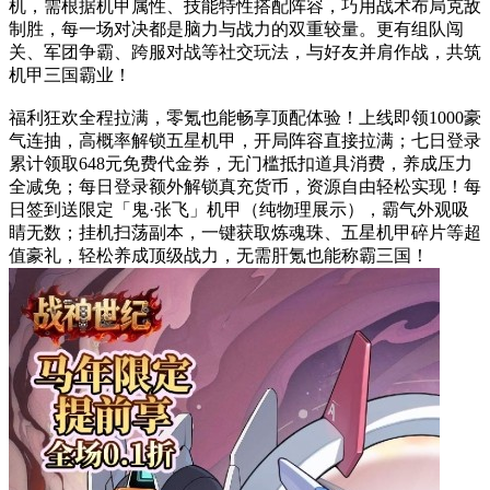
机，需根据机甲属性、技能特性搭配阵容，巧用战术布局克敌
制胜，每一场对决都是脑力与战力的双重较量。更有组队闯
关、军团争霸、跨服对战等社交玩法，与好友并肩作战，共筑
机甲三国霸业！
福利狂欢全程拉满，零氪也能畅享顶配体验！上线即领1000豪
气连抽，高概率解锁五星机甲，开局阵容直接拉满；七日登录
累计领取648元免费代金券，无门槛抵扣道具消费，养成压力
全减免；每日登录额外解锁真充货币，资源自由轻松实现！每
日签到送限定「鬼·张飞」机甲（纯物理展示），霸气外观吸
睛无数；挂机扫荡副本，一键获取炼魂珠、五星机甲碎片等超
值豪礼，轻松养成顶级战力，无需肝氪也能称霸三国！