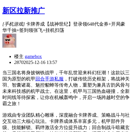
新区拉新推广
[手机游戏]
卡牌养成【战神世纪】登录领648代金券+开局豪
华千抽+签到领张飞+挂机扫荡
楼主
gamebox
287
0
2025-12-16 13:57
当三国名将身披钢铁战甲，千年乱世迎来科幻狂潮！这款以三
国为原型的机甲
回合手游私服
，打破传统历史框架，将战神关
羽、智囊诸葛、魅控貂蝉等传奇人物，重塑为兼具古韵风骨与
未来科技感的机甲战士。在这里，机甲与三国热血碰撞，全新
时间线等待探索，让你在机械轰鸣中，开启一场跨越时空的争
霸之旅！
游戏由专业团队精心雕琢，深度融合卡牌养成、策略战斗与社
交互动三大核心玩法。卡牌养成体系丰富多元，机甲部件升
级、技能解锁、羁绊激活全方位提升战力；回合制战斗暗藏玄