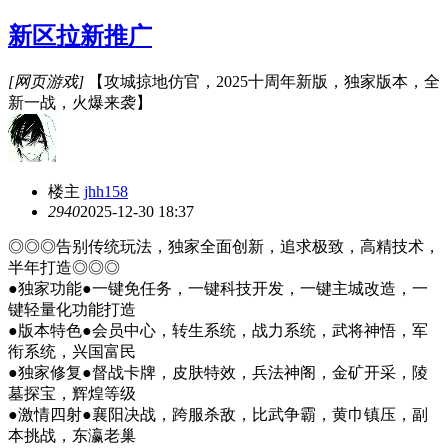
新区拉新推广
[网页游戏]
【攻城掠地仿官，2025十周年新版，独家版本，全
新一战，火爆来袭】
楼主
jhh158
294
0
2025-12-30 18:37
◎◎◎告别传统玩法，独家全面创新，追求极致，高精技术，
半年打造◎◎◎
●独家功能●一键免任务，一键科技开发，一键主城改造，一
键轻量化功能打造
●版本特色●会员中心，转生系统，战力系统，武将神悟，军
衔系统，兴国富民
●独家修复●督战卡牌，皮肤特效，兵法神阁，金矿开采，陵
墓探宝，辉煌等级
●激情四射●襄阳决战，跨服杀敌，比武争霸，黄巾镇压，副
本挑战，东瀛老巢