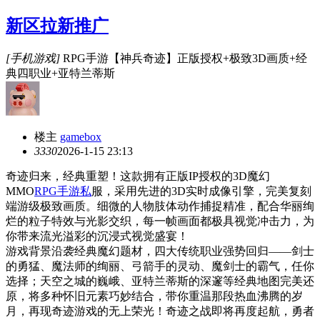
新区拉新推广
[手机游戏]
RPG手游【神兵奇迹】正版授权+极致3D画质+经
典四职业+亚特兰蒂斯
楼主
gamebox
333
0
2026-1-15 23:13
奇迹归来，经典重塑！这款拥有正版IP授权的3D魔幻
MMO
RPG手游私
服，采用先进的3D实时成像引擎，完美复刻
端游级极致画质。细微的人物肢体动作捕捉精准，配合华丽绚
烂的粒子特效与光影交织，每一帧画面都极具视觉冲击力，为
你带来流光溢彩的沉浸式视觉盛宴！
游戏背景沿袭经典魔幻题材，四大传统职业强势回归——剑士
的勇猛、魔法师的绚丽、弓箭手的灵动、魔剑士的霸气，任你
选择；天空之城的巍峨、亚特兰蒂斯的深邃等经典地图完美还
原，将多种怀旧元素巧妙结合，带你重温那段热血沸腾的岁
月，再现奇迹游戏的无上荣光！奇迹之战即将再度起航，勇者