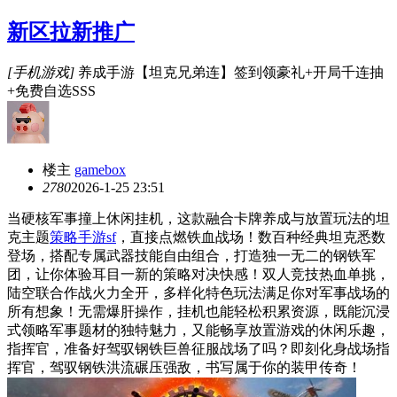
新区拉新推广
[手机游戏]
养成手游【坦克兄弟连】签到领豪礼+开局千连抽
+免费自选SSS
楼主
gamebox
278
0
2026-1-25 23:51
当硬核军事撞上休闲挂机，这款融合卡牌养成与放置玩法的坦
克主题
策略手游sf
，直接点燃铁血战场！数百种经典坦克悉数
登场，搭配专属武器技能自由组合，打造独一无二的钢铁军
团，让你体验耳目一新的策略对决快感！双人竞技热血单挑，
陆空联合作战火力全开，多样化特色玩法满足你对军事战场的
所有想象！无需爆肝操作，挂机也能轻松积累资源，既能沉浸
式领略军事题材的独特魅力，又能畅享放置游戏的休闲乐趣，
指挥官，准备好驾驭钢铁巨兽征服战场了吗？即刻化身战场指
挥官，驾驭钢铁洪流碾压强敌，书写属于你的装甲传奇！