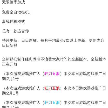
无限倍率加成
、
免费全自动挂机、
离线挂机模式
总有一款适合你
持续更新、日日新鲜、每月平均最少7次以上更新、更新内容
日日新鲜
全新精心制作经典养老不浪费大家时间的全新版本、全新版本
正在开放
（本次游戏游戏推广人（
狂刀五浪
）本次本日游戏游戏推广日
期:2月1号
（本次游戏游戏推广人（
狂刀五浪
）本次本日游戏游戏推广日
期:2月1号
（本次游戏游戏推广人（
狂刀五浪
）本次本日游戏游戏推广日
期:2月1号