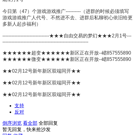
今日第（47）个游戏游戏推广----------（进群的时候必须填写
游戏游戏推广人代号、不然进不去、进群后私聊初心依旧给更
多新人起步福利）
-------------------------------★★★自由交易的梦幻★★★2月1号---
---------------------------------------------------------
★★★★★★超变★★★★★★新区正在开放--峮857555890
★★★★★★微变★★★★★★新区正在开放--峮857555890
★★02月12号新年新区双端同开★★
★★02月12号新年新区双端同开★★
★★02月12号新年新区双端同开★★
支持
反对
倒序浏览
看全部
全部回复
暂无回复，快来抢沙发