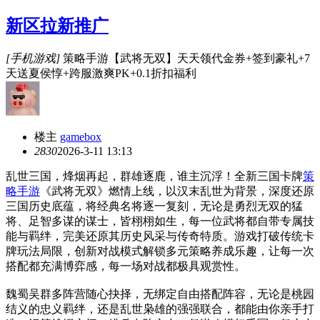
新区拉新推广
[手机游戏]
策略手游【武将无双】天天领代金券+签到豪礼+7
天送夏侯惇+跨服激爽PK+0.1折扣福利
楼主
gamebox
283
0
2026-3-11 13:13
乱世三国，烽烟再起，群雄逐鹿，谁主沉浮！全新三国卡牌
策
略手游
《武将无双》燃情上线，以汉末乱世为背景，深度还原
三国历史底蕴，将经典名将逐一复刻，无论是勇烈无双的猛
将、足智多谋的谋士，皆栩栩如生，每一位武将都自带专属技
能与羁绊，完美还原其历史风采与传奇特质。游戏打破传统卡
牌玩法局限，创新对战模式解锁多元策略养成乐趣，让每一次
搭配都充满博弈感，每一场对战都极具观赏性。
魏蜀吴群多阵营随心抉择，无绑定自由搭配阵容，无论是桃园
结义的忠义羁绊，还是乱世枭雄的强强联合，都能由你亲手打