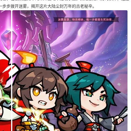
一步步拨开迷雾，揭开这片大陆尘封万年的古老秘辛。