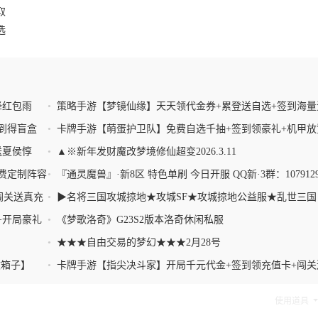
取
选
降红包雨
•
策略手游【梦镜仙缘】天天领代金券+累登送自选+签到海量
+0.1折畅玩
到得盲盒
•
卡牌手游【萌蛋护卫队】免费自选千抽+签到领豪礼+机甲放
成+全场0.1折
送夏侯惇
•
▲※新年发财魔改梦境修仙超变2026.3.11
费定制阵容
•
『通灵魔兽』·新8区 特色单刷 今日开服 QQ新·3群：1079129
闯关送真充
•
▶名将三国攻城掠地★攻城SF★攻城掠地公益服★乱世三国
SF★仿官服◀
+开局豪礼
•
《梦歌洛奇》G23S2版本洛奇休闲私服
•
★★★自由交易的梦幻★★★2月28号
文箱子】
•
卡牌手游【指尖决斗家】开局千元代金+签到领充值卡+闯关
抽+一键托管
使用道具