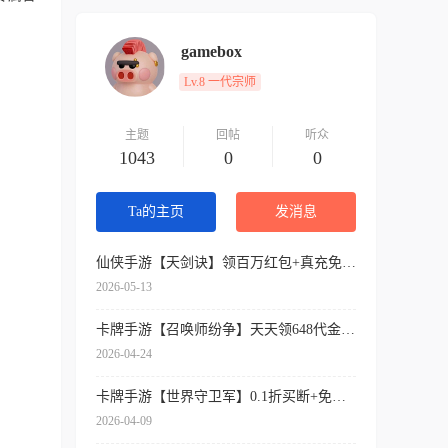
gamebox
Lv.8 一代宗师
主题
回帖
听众
1043
0
0
Ta的主页
发消息
仙侠手游【天剑诀】领百万红包+真充免费送+内挂神器+各种送送送
2026-05-13
卡牌手游【召唤师纷争】天天领648代金券+开局9星吕布+免费万抽券+0.1折扣
2026-04-24
卡牌手游【世界守卫军】0.1折买断+免费领代金+签到送SSR
2026-04-09