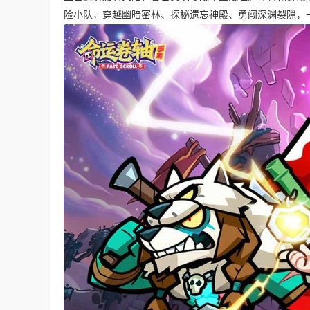
险小队，穿越幽暗密林、探秘遗忘神殿、勇闯深渊裂隙，