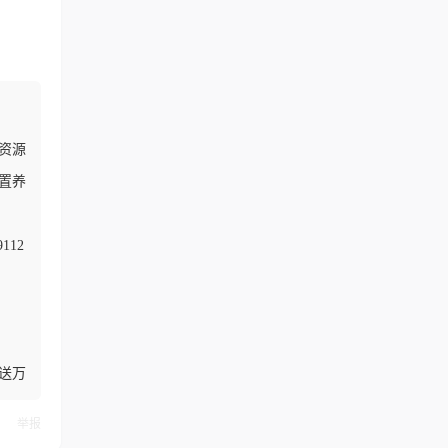
资源
置养
112
送万
举报