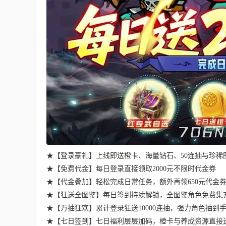
★【登录豪礼】上线即送橙卡、海量钻石、50连抽与珍稀
★【免费代金】每日登录直接领取2000元不限时代金券
★【代金叠加】轻松完成日常任务，额外再领650元代金
★【狂送全图鉴】每日签到持续解锁，全图鉴角色免费集
★【万抽狂欢】累计登录狂送10000连抽，强力角色抽到
★【七日签到】七日福利层层加码，橙卡与养成资源直接