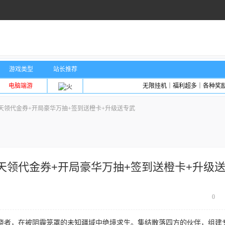
游戏类型
站长推荐
电脑端游
无限挂机｜福利超多｜各种奖
天领代金券+开局豪华万抽+签到送橙卡+升级送专武
天领代金券+开局豪华万抽+签到送橙卡+升级
0
晓者，在被阴霾笼罩的未知疆域中绝境求生。集结散落四方的伙伴，组建