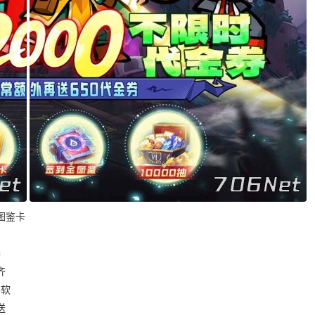
图鉴卡
券
齐
手软
送