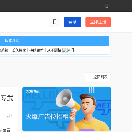
切
换
到
登录
立即注册
宽
版
版本介绍
励系统｜长久稳定｜持续更新｜从不删档
返回列表
送专武
297
专属冒