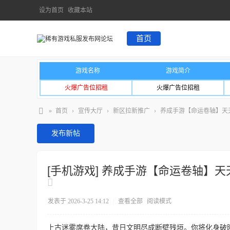
设为首页
收藏本站
首页
游戏名称
游戏简介
火爆广告位招租
火爆广告位招租
»
首页
›
宣传大厅
›
新区拉新推广
›
养成手游【命运卷轴】天
发布新帖
[手机游戏]
养成手游【命运卷轴】天
发表于 2026-3-25 14:12
|
查看全部
阅读模式
上古迷雾席卷大陆，昔日文明尽成断壁残垣。你将化身破