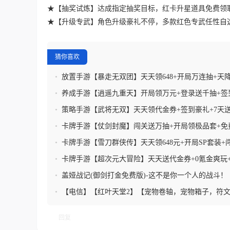
★【抽奖试炼】达成指定抽奖目标，红卡升星道具免费领
★【升级专武】角色升级豪礼不停，多款红色专武任性自
猜你喜欢
•
放置手游【暴走无双团】天天领648+开局万连抽+天
+领SSR自选卡
•
养成手游【逍遥九重天】开局领万元+登录送千抽+签
+天天送648
•
策略手游【武将无双】天天领代金券+签到豪礼+7天
+跨服激爽PK+0.1折扣福利
•
卡牌手游【仗剑封魔】闯关送万抽+开局领极品套+免
+签到各种豪礼+内置0.1折
•
卡牌手游【雪刀群侠传】天天领648元+开局SP套装+
+7天领真武
•
卡牌手游【超次元大冒险】天天送代金券+0氪金爽玩
拉满
•
盖娅战记(御剑打金免费版)-这不是你一个人的战斗！
•
【电信】【红叶天堂2】【宠物卷轴，宠物箱子，符
回复