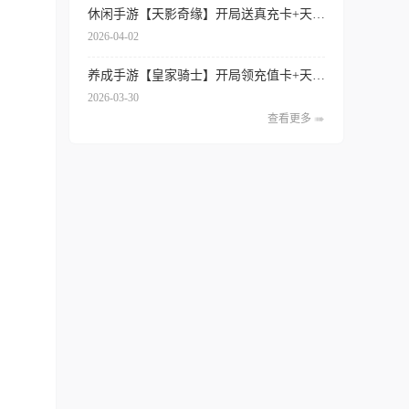
休闲手游【天影奇缘】开局送真充卡+天天领代金券+签到送红将+内置0.1折扣
2026-04-02
养成手游【皇家骑士】开局领充值卡+天天得代金券+内置0.1折扣+专属特权
2026-03-30
查看更多