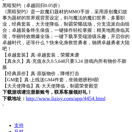
黑暗契约（卓越回归
0.05折）
《黑暗契约》是一款魔幻题材的
MMO手游，采用原创魔幻故
事为题材的世界观背景设定，剑与魔法的魔幻世界，多重职
业，经典套装，大天使降临，制霸荣耀战场，分支流派自由组
合；卓越装备终生保值，一键操作轻松掌握；精美地图身临其
境，华丽特效燃爆全场；一键下载享受端游级乐趣，开启你的
卓越时代，还等什么？快来化身救世勇者，驰骋卓越勇者大陆
吧！
【卓越套装】真
·卓越套装，荣耀来袭
【真永久】真
·充值永久0.5,648只要3.24 游戏内所有物价不膨
胀
【经典原价】真
·原版物价，降维打击
【
GM套】真·上线送GM4件套，坐骑翅膀秒8阶
【大天使降临】真
·大天使降临，制霸荣誉殿堂
下载游戏请注册新账号，联系客服领好礼！
http://www.lizisy.com/app/4454.html
下载地址：
-
支持
反对