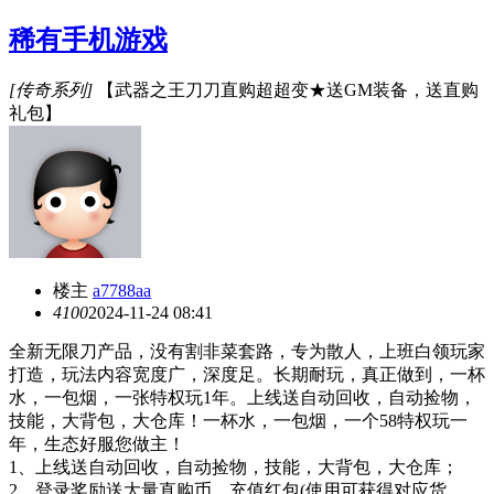
稀有手机游戏
[传奇系列]
【武器之王刀刀直购超超变★送GM装备，送直购
礼包】
楼主
a7788aa
410
0
2024-11-24 08:41
全新无限刀产品，没有割非菜套路，专为散人，上班白领玩家
打造，玩法内容宽度广，深度足。长期耐玩，真正做到，一杯
水，一包烟，一张特权玩
1年。上线送自动回收，自动捡物，
技能，大背包，大仓库！一杯水，一包烟，一个58特权玩一
年，生态好服您做主！
1、上线送自动回收，自动捡物，技能，大背包，大仓库；
2、登录奖励送大量直购币，充值红包(使用可获得对应货