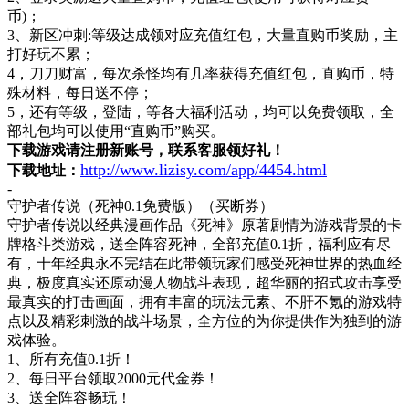
币)；
3、新区冲刺:等级达成领对应充值红包，大量直购币奖励，主
打好玩不累；
4，刀刀财富，每次杀怪均有几率获得充值红包，直购币，特
殊材料，每日送不停；
5，还有等级，登陆，等各大福利活动，均可以免费领取，全
部礼包均可以使用“直购币”购买。
下载游戏请注册新账号，联系客服领好礼！
http://www.lizisy.com/app/4454.html
下载地址：
-
守护者传说（死神
0.1免费版）（买断券）
守护者传说以经典漫画作品《死神》原著剧情为游戏背景的卡
牌格斗类游戏，送全阵容死神，全部充值
0.1折，福利应有尽
有，十年经典永不完结在此带领玩家们感受死神世界的热血经
典，极度真实还原动漫人物战斗表现，超华丽的招式攻击享受
最真实的打击画面，拥有丰富的玩法元素、不肝不氪的游戏特
点以及精彩刺激的战斗场景，全方位的为你提供作为独到的游
戏体验。
1、所有充值0.1折！
2、每日平台领取2000元代金券！
3、送全阵容畅玩！