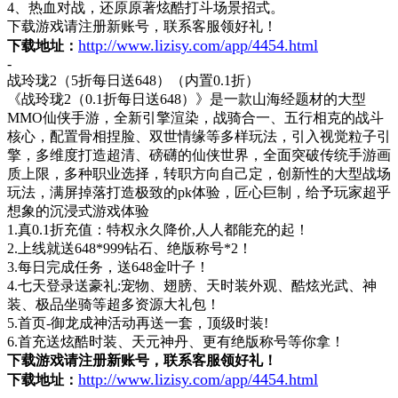
4、热血对战，还原原著炫酷打斗场景招式。
下载游戏请注册新账号，联系客服领好礼！
http://www.lizisy.com/app/4454.html
下载地址：
-
战玲珑
2（5折每日送648）（内置0.1折）
《战玲珑
2（0.1折每日送648）》是一款山海经题材的大型
MMO仙侠手游，全新引擎渲染，战骑合一、五行相克的战斗
核心，配置骨相捏脸、双世情缘等多样玩法，引入视觉粒子引
擎，多维度打造超清、磅礴的仙侠世界，全面突破传统手游画
质上限，多种职业选择，转职方向自己定，创新性的大型战场
玩法，满屏掉落打造极致的pk体验，匠心巨制，给予玩家超乎
想象的沉浸式游戏体验
1.真0.1折充值：特权永久降价,人人都能充的起！
2.上线就送648*999钻石、绝版称号*2！
3.每日完成任务，送648金叶子！
4.七天登录送豪礼:宠物、翅膀、天时装外观、酷炫光武、神
装、极品坐骑等超多资源大礼包！
5.首页-御龙成神活动再送一套，顶级时装!
6.首充送炫酷时装、天元神丹、更有绝版称号等你拿！
下载游戏请注册新账号，联系客服领好礼！
http://www.lizisy.com/app/4454.html
下载地址：
-