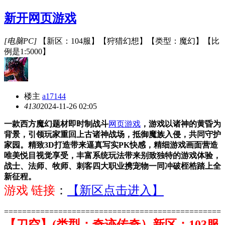
新开网页游戏
[电脑PC]
【新区：104服】【狩猎幻想】【类型：魔幻】【比
例是1:5000】
楼主
a17144
413
0
2024-11-26 02:05
一款西方魔幻题材即时制战斗
网页游戏
，游戏以诸神的黄昏为
背景，引领玩家重回上古诸神战场，抵御魔族入侵，共同守护
家园。精致3D打造带来逼真写实PK快感，精细游戏画面营造
唯美悦目视觉享受，丰富系统玩法带来别致独特的游戏体验，
战士、法师、牧师、刺客四大职业携宠物一同冲破桎梏踏上全
新征程。
游戏 链接
：
【新区点击进入】
================================================
【刀空】(类型：奇迹传奇）新区：103服