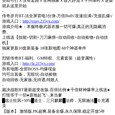
赞助可打Ｘ没有套路Ｘ全网独家Ｘ散人好混Ｘ千件限时Ｘ逆袭
就从这里开始
-
传奇岁月
BT-法全屏雷电5分身-万倍Buff√攻速拉满√充值乱爆√
游戏入口：
http://cqsy.215yx.com/
游戏介绍
★：本服终极武器衣服一切可爆,真正的无隐藏消
费。
上线送【技能
+切割+刀刀麻痹+自动回收+自动捡物+自动挂
机】
独家更新
10套新装备 18张新地图 68个神器单件
-
烈斩传奇
BT-福利、GM特权、元素套装（超变属性）
游戏入口：
http://lz.215yx.com/
所有地图
-全部BOSS-均爆现金
均可出装备，无暗坑
-自动捡物
自动回收
-无家族,无待遇,纯散人
-
裁决战歌
BT最新超变改版-百倍比例★千倍财神爆率上线送●
打怪等于一切●原地起飞╲来当爹
█战士狂风+50%█道士．三只麒麟█法师．无限施法█０充通
关
【版本】
激情版
.PK超爽,装备全爆,永久保障,稳定开放5年