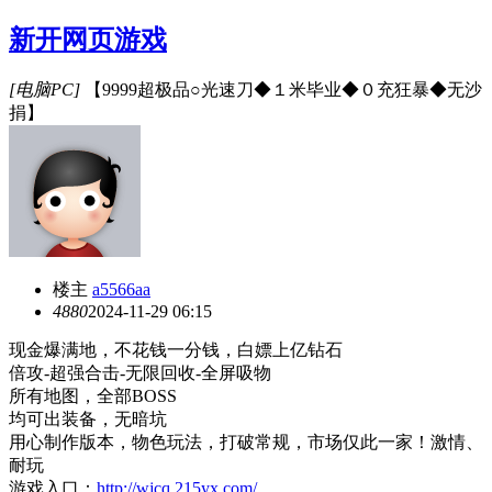
新开网页游戏
[电脑PC]
【9999超极品○光速刀◆１米毕业◆０充狂暴◆无沙
捐】
楼主
a5566aa
488
0
2024-11-29 06:15
现金爆满地，不花钱一分钱，白嫖上亿钻石
倍攻
-超强合击-无限回收-全屏吸物
所有地图，全部
BOSS
均可出装备，无暗坑
用心制作版本，物色玩法，打破常规，市场仅此一家！激情、
耐玩
游戏入口：
http://wjcq.215yx.com/