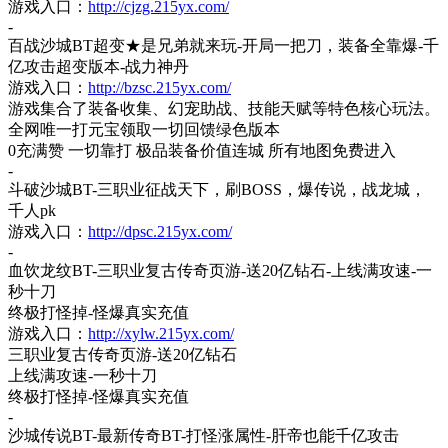
游戏入口：
http://cjzg.215yx.com/
-
百战沙城
BT超变★是兄弟就来玩-开局一把刀，装备全靠爆-千
亿攻击超变版本-战力神丹
游戏入口：
http://bzsc.215yx.com/
游戏集合了装备收集、幻宠助战、技能天赋等特色核心玩法。
全网唯一打元宝领取一切回馈绿色版本
0充满赞 一切靠打 极品装备价值连城 所有地图免费进入
-
斗破沙城
BT-三职业征战天下，刷BOSS，爆传说，战龙城，
千人pk
游戏入口：
http://dpsc.215yx.com/
-
血饮龙纹
BT-三职业复古传奇页游-送20亿钻石-上线满攻速-一
秒十刀
终极打怪掉
-怪爆真实充值
游戏入口：
http://xylw.215yx.com/
三职业复古传奇页游
-送20亿钻石
上线满攻速
-一秒十刀
终极打怪掉
-怪爆真实充值
-
沙城传说
BT-最新传奇BT-打怪涨属性-肝帝也能千亿攻击