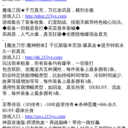
-
魔魂三国
★千万真充，万亿攻武器，横扫全服
游戏入口：
http://mhzr.215yx.com/
游戏集合了装备收集、幻宠助战、技能天赋等特色核心玩法。
◆装备一切都是靠打◆买卖基本靠喊◆
高画质，人气火爆，真充狂爆
◆全图怪物爆现金真充
-
【魔改刀空
-魔神附体】千亿新版本页游-爆真金★提升特权永
久一折真充
游戏入口：
http://dk.215yx.com/
玩法简单粗暴，所有装备均有爆率，一切靠打
包含双防、攻魔道共五种属性，每件装备上最多拥有
2条。
职业特定技能增幅类型，比如持续时间增加、冷却时间减少、
效果等级增加等等，每件装备上最多拥有
3条。
通用性直观增幅类型，如回血、真实伤害、
DEBUFF、流血
等，每件装备上最多拥有3条。
-
至尊传说（
3D传奇）-100E超变传奇★杀神恶魔+666-永久
BUFF-霸体分身
游戏入口：
http://zzcs.215yx.com/
神器攻速版
-挥洒热血丶再战巅峰丶带你一路狂飙