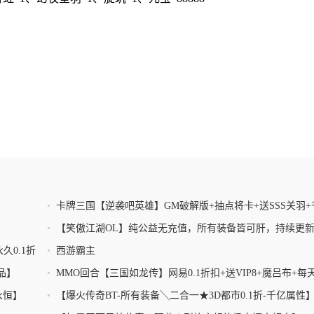
•
卡牌三国【逆袭吧英雄】GM破解版+抽点将卡+送SSS关羽+
现金
•
【笑傲江湖OL】纯公益无充值，所有装备皆可肝，持续更
久0.1折
•
西游霸主
品】
•
MMO回合【三国如龙传】网易0.1折扣+送VIP8+魔吕布+每天
充值+百连抽最强阵容
永恒】
•
【爆火传奇BT-所有装备╲二合一★3D都市0.1折-千亿属性