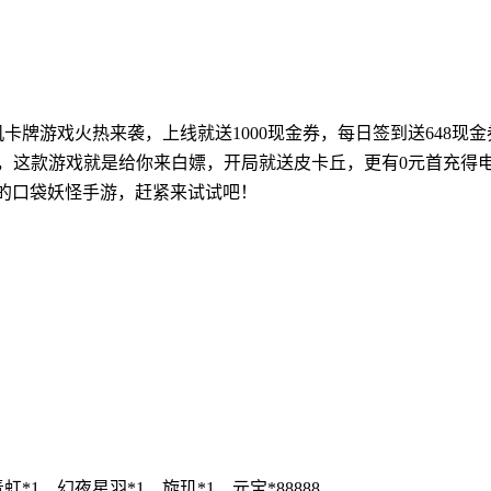
挂机卡牌游戏火热来袭，上线就送1000现金券，每日签到送648现
，这款游戏就是给你来白嫖，开局就送皮卡丘，更有0元首充得
玩的口袋妖怪手游，赶紧来试试吧！
*1、幻夜星羽*1、旋玑*1、元宝*88888