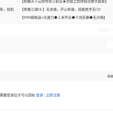
•
【权霸天下云纹传奇三职业★烈焰之怒终极白嫖大超变】
词条，挂机
•
【笑傲江湖OL】无充值，开心和谐，技能绝学无CD
•
【9999超极品○光速刀◆１米毕业◆０充狂暴◆无沙捐】
使用道具
高
需要登录后才可以回帖
登录
|
立即注册