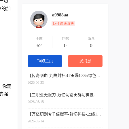
一切
你的加
a9988aa
Lv.4 逍遥游侠
主题
回帖
听众
62
0
0
Ta的主页
发消息
【传奇嗜血-九曲封神BT★爆100%绿色公益-百亿元宝】
2026-06-23
。你需
的强
【三职业无限刀-万亿切割★群切神技-上线1000E血攻防】
2026-05-15
【万亿切割★千倍爆率-群切神技-上线1000E血攻防】
2026-05-14