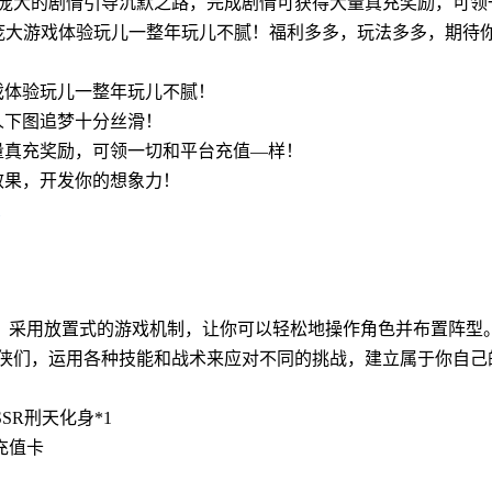
庞大的剧情引导沉默之路，完成剧情可获得大量真充奖励，可领
庞大游戏体验玩儿一整年玩儿不腻！福利多多，玩法多多，期待
戏体验玩儿一整年玩儿不腻！
人下图追梦十分丝滑！
量真充奖励，可领一切和平台充值—样！
效果，开发你的想象力！
新，采用放置式的游戏机制，让你可以轻松地操作角色并布置阵型
侠们，运用各种技能和战术来应对不同的挑战，建立属于你自己
SSR刑天化身*1
充值卡