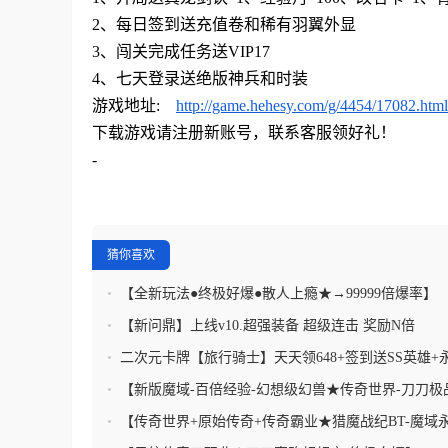
2、每日签到送充值卷和稀有羽翼外显
3、闯关完成任务送VIP17
4、七天登录送绝版神兵和时装
游戏地址
:
http://game.hehesy.com/g/4454/17082.html
下载游戏请注册新账号，联系客服领好礼！
-
猜你喜欢
•
【全新玩法●终极好爆●散人上瘾★→99999倍爆率】
•
【新问鼎】上线v10.超强装备 超级连击 奖励N倍
•
二次元卡牌【旅行骑士】天天领648+签到送SS英雄+永
+百亿代金券
•
【新版魔域-百倍经验-幻想级幻兽★传奇世界-刀刀极
•
【传奇世界+原始传奇+传奇霸业★猎魔战纪BT-魔域