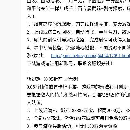
回收、自动拾取、半月弯刀，下图追梦十分丝滑！
和平台充值一样！成千上百专属武器
+剧情探索，
入!!!
1、超爽高爆的沉默版，刀刀砍怪爆充值，庞大游
2、上线就送白动回收，自动拾取，半月弯刀，散
3、庞大的剧情引导沉默之路，完成剧情可获得大
4、黔中专属装备、流派随心搭配，不同流派不同
游戏地址
:
http://game.hehesy.com/g/4454/17091.html
下
载游戏请注册新账号，联系客服领好礼！
-
斩幻想（
0.05折前世情缘）
0.05折仙侠放置卡牌手游。游戏中的玩法独具创
要根据敌人的特点和战斗情况，合理地部署你的仙
大队伍。
1、上线送满V、绑元188888元宝、银两2000万、S
2、全新GM商城，激活GM商城即可每日免费领取
3、参与游戏买断活动，可无限领取海量资源