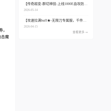
【传奇超变-群切神技-上线1000E血攻防★封神超变免费】
2026-05-14
【攻速拉满buff★-无限刀专属服，千件无级-攻速火焰】
2026-04-15
金券，
查看更多
电击魔