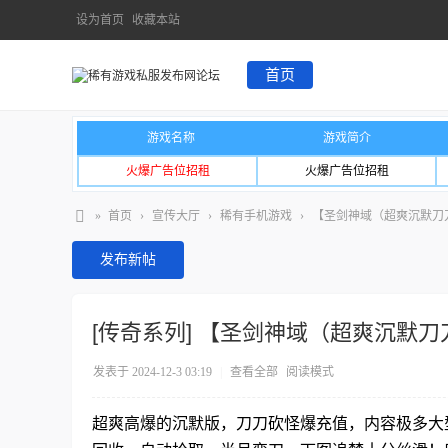
设为首页
收藏本站
首页
游戏名称
游戏简介
火爆广告位招租
火爆广告位招租
»
首页
›
宣传大厅
›
稀有手机游戏
›
【圣剑神域（超爽沉默刀
发布新帖
[传奇系列]
【圣剑神域（超爽沉默刀
发表于 2024-12-3 03:19
|
查看全部
阅读模式
超爽高爆的沉默版，刀刀砍怪爆充值，内容极多大