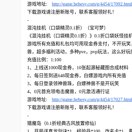
游戏地址
:
http://game.hehesy.com/g/4454/17092.html
下
载游戏请注册新账号，联系客服领好礼！
-
混沌挂机（口袋精灵
0.1折）（宝可梦）
《混沌挂机（口袋精灵
0.1折）》0.1折口袋妖怪
游戏所有充值和礼包均可用现金券支付，不开玩笑
兽，超多福利活动，多种pve，pvp玩法，这么好
充值比例：
1:100
1、上线送1000现金券，10张起源秘藏图合成材料
2、每日签到送648现金券，白嫖游戏内所有充值
3、每日登录领神兽珠，白嫖神兽不是开玩笑
4、0元首充领电击魔兽，0元激活通行证
游戏地址
:
http://game.hehesy.com/g/4454/17027.html
下
载游戏请注册新账号，联系客服领好礼！
-
猎魔岛（
0.1折经典古风放置修仙）
1、开局送真龙剑诀*1、经验丹*100、改名卡*1、青虹