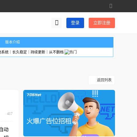
切
换
到
登录
立即注册
宽
版
版本介绍
励系统｜长久稳定｜持续更新｜从不删档
返回列表
417
自动