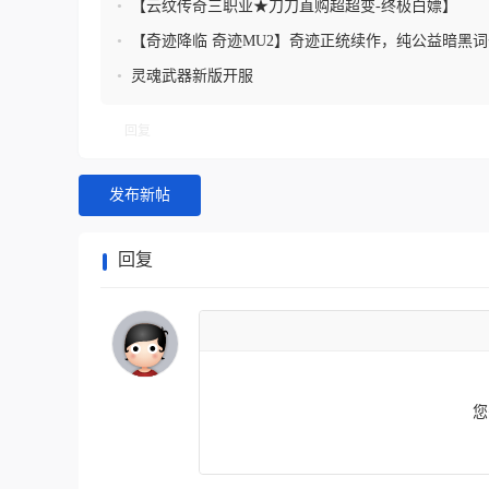
•
【云纹传奇三职业★刀刀直购超超变-终极白嫖】
•
【奇迹降临 奇迹MU2】奇迹正统续作，纯公益暗黑
系统，天赋 护符 神器
•
灵魂武器新版开服
回复
发布新帖
回复
您