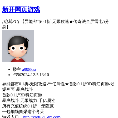
新开网页游戏
[电脑PC]
【异能都市0.1折-无限攻速★传奇法全屏雷电5分
身】
楼主
a9988aa
435
0
2024-12-5 13:10
异能都市
0.1折-无限攻速-千亿属性★首款0.1折3D科幻页游-劲
爆画面-暴爽战斗
首款
0.1折3D科幻页游
暴爽战斗
-无限战力-千亿属性
所有充值统统
0.1折，无隐藏
一包烟钱爽爆这个冬天
游戏入口：
http://ynds.215yx.com/