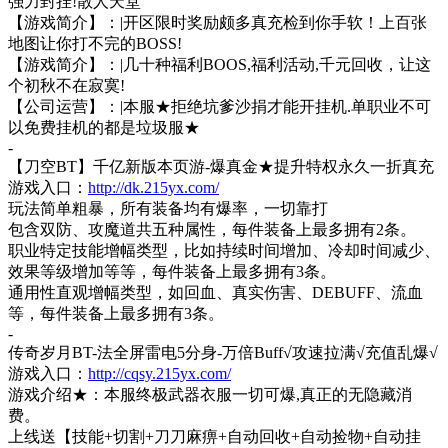
强力封挂!散人天堂
【游戏简介】：
|开区限时奖励颇多真充检到你手软！上百张
地图让你打不完的BOSS!
【游戏简介】：
|几十种福利BOOS,福利活动,千元回收，让这
个初秋不在寂寞!
【公司运营】：
|本服★拒绝坑爹沙捐才能开挂机.单职业不可
以免费挂机的都是垃圾服★
-
【刀空
BT】千亿新版本页游-爆真金★提升特权永久一折真充
游戏入口：
http://dk.215yx.com/
玩法简单粗暴，所有装备均有爆率，一切靠打
包含双防、攻魔道共五种属性，每件装备上最多拥有
2条。
职业特定技能增幅类型，比如持续时间增加、冷却时间减少、
效果等级增加等等，每件装备上最多拥有
3条。
通用性直观增幅类型，如回血、真实伤害、
DEBUFF、流血
等，每件装备上最多拥有3条。
-
传奇岁月
BT-法全屏雷电5分身-万倍Buff√攻速拉满√充值乱爆√
游戏入口：
http://cqsy.215yx.com/
游戏介绍
★：本服终极武器衣服一切可爆,真正的无隐藏消
费。
上线送【技能
+切割+刀刀麻痹+自动回收+自动捡物+自动挂