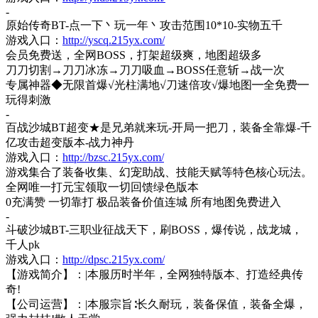
-
原始传奇
BT-点一下丶玩一年丶攻击范围10*10-实物五千
游戏入口：
http://yscq.215yx.com/
会员免费送，全网
BOSS，打架超级爽，地图超级多
刀刀切割
→刀刀冰冻→刀刀吸血→BOSS任意斩→战一次
专属神器
◆无限首爆√光柱满地√刀速倍攻√爆地图━全免费━
玩得刺激
-
百战沙城
BT超变★是兄弟就来玩-开局一把刀，装备全靠爆-千
亿攻击超变版本-战力神丹
游戏入口：
http://bzsc.215yx.com/
游戏集合了装备收集、幻宠助战、技能天赋等特色核心玩法。
全网唯一打元宝领取一切回馈绿色版本
0充满赞 一切靠打 极品装备价值连城 所有地图免费进入
-
斗破沙城
BT-三职业征战天下，刷BOSS，爆传说，战龙城，
千人pk
游戏入口：
http://dpsc.215yx.com/
【游戏简介】：
|本服历时半年，全网独特版本、打造经典传
奇!
【公司运营】：
|本服宗旨∶长久耐玩，装备保值，装备全爆，