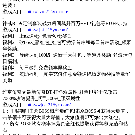
逆袭！
游戏入口：
http://ltzn.215yx.com/
-
神戒
BT★定制套装战力瞬间飙升百万+VIP礼包等BUFF加持
游戏入口：
http://sjbt.215yx.com/
福利
1：上线送vip_免费领vip奖励。
福利
2：砍boss_赢红包_红包可激活首冲和每日首冲活动_领豪
华奖励。
福利
3：等级达到100级_送新手大礼包，
等道具奖励
_还激活每
日福利。
福利
4：每日签到免费领丰厚奖励。
福利
5：赞助福利，真实充值任意金额送绝版宠物神技等豪华
奖励
-
维京传奇★最新传奇BT-打怪涨属性-肝帝也能千亿攻击
7000%攻速提升_切割200%_顶级属性
游戏入口：
http://wjcq.215yx.com/
1：开服期间击杀B0SS概率爆红包!击杀B0SS可获得大爆值，
击杀领主可获得大量大爆值，大爆值满即可爆出大红包。
2：所有BOSS均有概率掉落真金红包提取获得等额充值和钻
石!