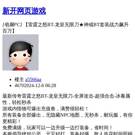
新开网页游戏
[电脑PC]
【雷霆之怒BT-龙皇无限刀★神戒BT套装战力飙升
百万】
楼主
a5566aa
467
0
2024-12-6 06:28
最新传奇雷霆之怒
BT-龙皇无限刀-全屏攻击-超强合击-冰毒属
性，轻松秒杀
游戏内怪物可爆出充值卷，满赞很轻松！
所有装备全部爆出，无隐藏
NPC地图，无秒杀，耐玩服，有你
更精彩！
免费满级，玩家可以一边升级一边打装备，省时间！
本服倡导绝对公平，元宝好打，装备好爆，散人肯花时间照样