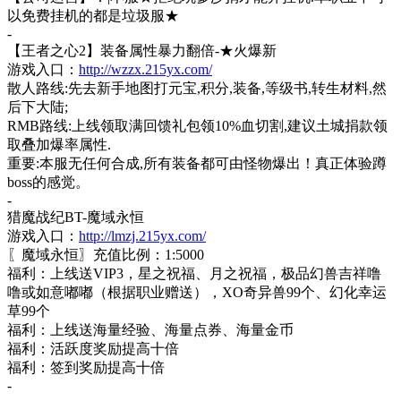
以免费挂机的都是垃圾服★
-
【王者之心
2】装备属性暴力翻倍-★火爆新
游戏入口：
http://wzzx.215yx.com/
散人路线
:先去新手地图打元宝,积分,装备,等级书,转生材料,然
后下大陆;
RMB路线:上线领取满回馈礼包领10%血切割,建议土城捐款领
取叠加爆率属性.
重要
:本服无任何合成,所有装备都可由怪物爆出！真正体验蹲
boss的感觉。
-
猎魔战纪
BT-魔域永恒
游戏入口：
http://lmzj.215yx.com/
〖魔域永恒〗充值比例：
1:5000
福利：上线送
VIP3，星之祝福、月之祝福，极品幻兽吉祥噜
噜或如意嘟嘟（根据职业赠送），XO奇异兽99个、幻化幸运
草99个
福利：上线送海量经验、海量点券、海量金币
福利：活跃度奖励提高十倍
福利：签到奖励提高十倍
-