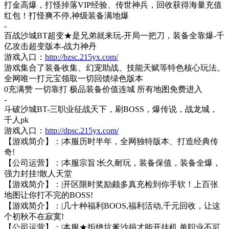
打金高爆，打怪掉落
VIP经验、传世神兵，回收获得海量充值
红包！打怪爽不停,神级装备满地爆
-
百战沙城
BT超变★是兄弟就来玩-开局一把刀，装备全靠爆-千
亿攻击超变版本-战力神丹
游戏入口：
http://bzsc.215yx.com/
游戏集合了装备收集、幻宠助战、技能天赋等特色核心玩法。
全网唯一打元宝领取一切回馈绿色版本
0充满赞 一切靠打 极品装备价值连城 所有地图免费进入
-
斗破沙城
BT-三职业征战天下，刷BOSS，爆传说，战龙城，
千人pk
游戏入口：
http://dpsc.215yx.com/
【游戏简介】：
|本服历时半年，全网独特版本、打造经典传
奇!
【公司运营】：
|本服宗旨∶长久耐玩，装备保值，装备全爆，
强力封挂!散人天堂
【游戏简介】：
|开区限时奖励颇多真充检到你手软！上百张
地图让你打不完的BOSS!
【游戏简介】：
|几十种福利BOOS,福利活动,千元回收，让这
个初秋不在寂寞!
【公司运营】：
|本服★拒绝坑爹沙捐才能开挂机.单职业不可