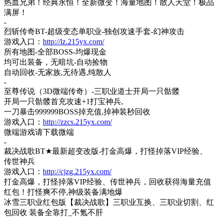
热血兄弟！经典永恒！全新微变！海量地图！散人天堂！极品
满屏！
-
烈斩传奇
BT-超级变态单职业-独创攻速手套-幻神攻击
游戏入口：
http://lz.215yx.com/
所有地图
-全部BOSS-均爆现金
均可出装备，无暗坑
-自动捡物
自动回收
-无家族,无待遇,纯散人
-
至尊传说（
3D微端传奇）-三职业道士开局一只骷髅
开局一只骷髅首充攻速
+1打宝神兵,
一刀暴击
999999BOSS掉充值,掉神装秒回收
游戏入口：
http://zzcs.215yx.com/
微端游戏请下载微端
-
裁决战歌
BT★最新超变改版-打金高爆，打怪掉落VIP经验、
传世神兵
游戏入口：
http://cjzg.215yx.com/
打金高爆，打怪掉落
VIP经验、传世神兵，回收获得海量充值
红包！打怪爽不停,神级装备满地爆
冰雪三职业红包版【裁决战歌】三职业互换、三职业切割、红
包回收
装备全靠打
_不氪不肝