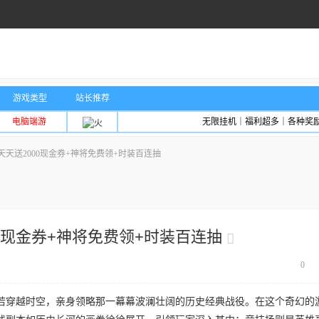
游戏类型
站长推荐
电脑端游
无限挂机｜福利超多｜各种奖
天送2000现金券+神将免费领+时装百连抽
0现金券+神将免费领+时装百连抽
0
若穿越时空，亲身领略那一幕幕波澜壮阔的历史经典战役。在这个奇幻的