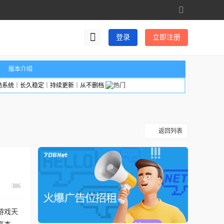
切
换
到
登录
立即注册
宽
版
版本介绍
励系统｜长久稳定｜持续更新｜从不删档
返回列表
386
游戏天