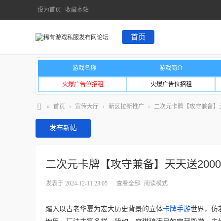
设为首页
收藏本站
首页
游戏名称
游戏简介
火爆广告位招租
火爆广告位招租
»
首页
›
宣传大厅
›
新区拉新推广
›
二次元卡牌【攻守兼备】天
发布新帖
二次元卡牌【攻守兼备】天天送200
发表于 2024-12-11 23:05
|
查看全部
阅读模式
踏入以古老华夏为宏大历史背景的立体
卡牌手游
世界，仿