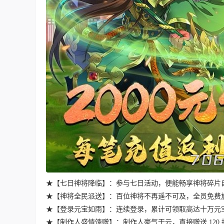
★【七日神将降临】：参与七日活动，便能畅享神将碎片
★【神将全民派送】：百位神将不再遥不可及，全员免费
★【登录元宝如雨】：连续登录，累计可领取高达十万元
★【制作人盛情馈赠】：制作人豪气干云，直接赠送 12