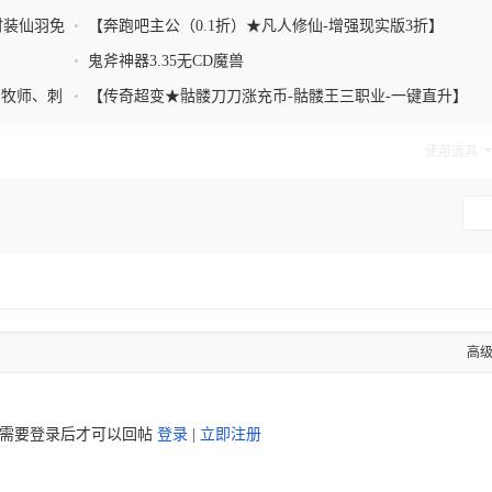
时装仙羽免
•
【奔跑吧主公（0.1折）★凡人修仙-增强现实版3折】
•
鬼斧神器3.35无CD魔兽
、牧师、刺
•
【传奇超变★骷髅刀刀涨充币-骷髅王三职业-一键直升】
使用道具
高
需要登录后才可以回帖
登录
|
立即注册