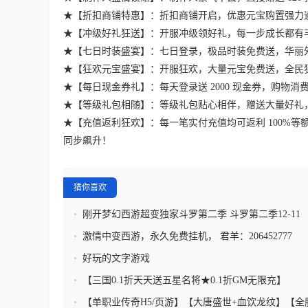
★【折扣商铺特惠】：折扣商铺开启，优惠元宝购置强力
★【冲级好礼狂送】：开服冲级领好礼，每一步成长都有
★【七日时装盛宴】：七日登录，极品时装免费送，华丽
★【狂欢元宝盛宴】：开服狂欢，大量元宝免费送，全民
★【每日现金券礼】：每天登录送 2000 现金券，购物
★【等级礼包相随】：等级礼包贴心相伴，赠送大量好礼
★【充值返利狂欢】：每一笔实付充值均可返利 100%
同步飙升！
猜你喜欢
•
刚开梦幻西游超变独家斗罗第二季 斗罗第二季12-11
•
激情中变西游，永久免费挂机， 君羊：206452777
•
好玩的文字游戏
•
【三国0.1折天天送五星名将★0.1折GM无限充】
•
【单职业传奇H5/页游】【大唐盛世+血饮龙纹】【全