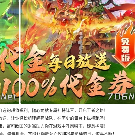
自选的超值福利，随心铸就专属神将阵容，开启王者之路！
放送，让你轻松组建超强战队，在历史的舞台上纵横驰骋！
宝，富可敌国的财富助力你在游戏中呼风唤雨，肆意挥洒！
0 抽，海量机会，定能让你收获心仪神将与珍稀道具，惊喜不断！