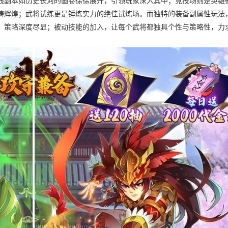
线副本如历史长河的画卷徐徐展开，引领玩家深入其中；竞技场则是英雄
铸辉煌；武将试练更是锤炼实力的绝佳试炼场。而独特的装备副属性玩法
，策略深度尽显；被动技能的加入，让每个武将都独具个性与策略性，力