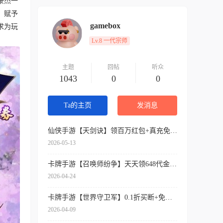
豪杰一
，赋予
gamebox
求为玩
Lv.8 一代宗师
主题
回帖
听众
1043
0
0
Ta的主页
发消息
仙侠手游【天剑诀】领百万红包+真充免费送+内挂神器+各种送送送
2026-05-13
卡牌手游【召唤师纷争】天天领648代金券+开局9星吕布+免费万抽券+0.1折扣
2026-04-24
卡牌手游【世界守卫军】0.1折买断+免费领代金+签到送SSR
2026-04-09