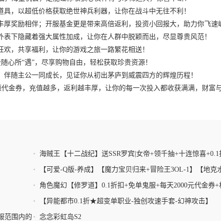
道具，以超低价格获取绝世神兵利器，让你在战斗中无往不利！
丰厚奖励相伴；开服基金更是带来高倍返利，投资小回报大，助力你飞速
外表下隐藏着强大属性加成，让你在人群中脱颖而出，尽显尊贵风范！
狂欢，共享福利，让你的游戏之旅一路繁花相送！
消费随心所“遇”，尽享购物自由，轻松获取珍贵资源！
，伴随主公一同成长，见证你从初出茅庐到威震四方的辉煌历程！
等额代金券，充值越多，返利越丰厚，让你的每一次投入都收获满满，财富
•
海贼王【十二战纪】送SSR罗宾|女帝+领千抽+十连惊喜+0.1
•
【可爱-Q版-养成】【魔力宝贝归来+冒险王3OL-1】【地克
水克火→火克风→风克地】
•
角色魔幻【修罗道】0.1折扣+免单鬼服+每天2000元代金券+
礼包带你飞
•
【异能都市0.1折★超变单职业-独创攻速手套-幻神攻击】
服范围内的
•
念念彩虹岛S2