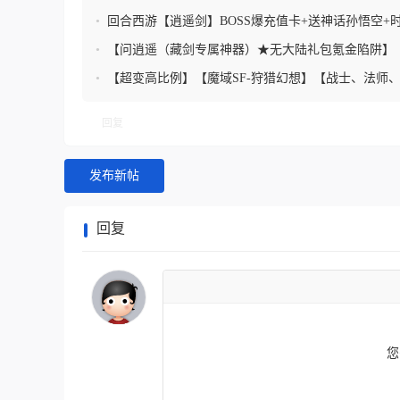
热血PK+享受自由交易】
•
回合西游【逍遥剑】BOSS爆充值卡+送神话孙悟空+
费送
•
【问逍遥（藏剑专属神器）★无大陆礼包氪金陷阱】
•
【超变高比例】【魔域SF-狩猎幻想】【战士、法师
客四大职业】
回复
发布新帖
回复
您