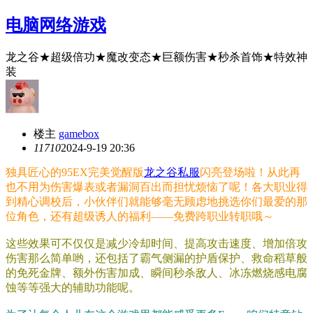
电脑网络游戏
龙之谷★超级倍功★魔改变态★巨额伤害★秒杀首饰★特效神
装
楼主
gamebox
1171
0
2024-9-19 20:36
独具匠心的95EX完美觉醒版
龙之谷私服
闪亮登场啦！从此再
也不用为伤害爆表或者漏洞百出而担忧烦恼了呢！各大职业得
到精心调校后，小伙伴们就能够毫无顾虑地挑选你们最爱的那
位角色，还有超级诱人的福利——免费跨职业转职哦～
这些效果可不仅仅是减少冷却时间、提高攻击速度、增加倍攻
伤害那么简单哟，还包括了霸气侧漏的护盾保护、救命稻草般
的免死金牌、额外伤害加成、瞬间秒杀敌人、冰冻燃烧感电腐
蚀等等强大的辅助功能呢。