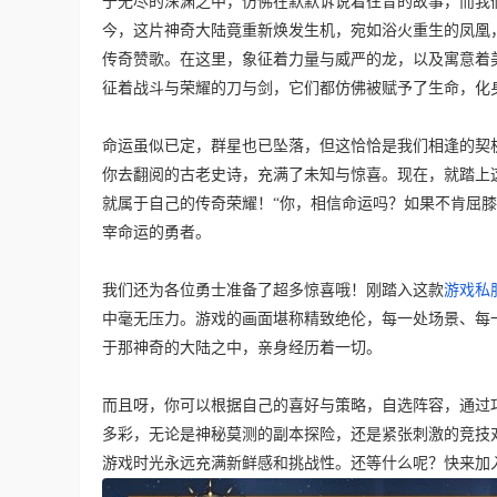
于无尽的深渊之中，仿佛在默默诉说着往昔的故事，而我
今，这片神奇大陆竟重新焕发生机，宛如浴火重生的凤凰
传奇赞歌。在这里，象征着力量与威严的龙，以及寓意着
征着战斗与荣耀的刀与剑，它们都仿佛被赋予了生命，化
命运虽似已定，群星也已坠落，但这恰恰是我们相逢的契
你去翻阅的古老史诗，充满了未知与惊喜。现在，就踏上
就属于自己的传奇荣耀！“你，相信命运吗？如果不肯屈膝
宰命运的勇者。
我们还为各位勇士准备了超多惊喜哦！刚踏入这款
游戏私
中毫无压力。游戏的画面堪称精致绝伦，每一处场景、每
于那神奇的大陆之中，亲身经历着一切。
而且呀，你可以根据自己的喜好与策略，自选阵容，通过
多彩，无论是神秘莫测的副本探险，还是紧张刺激的竞技
游戏时光永远充满新鲜感和挑战性。还等什么呢？快来加