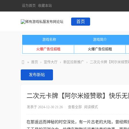
设为首页
收藏本站
首页
游戏名称
游戏简介
火爆广告位招租
火爆广告位招租
»
首页
›
宣传大厅
›
新区拉新推广
›
二次元卡牌【阿尔米娅赞
发布新帖
二次元卡牌【阿尔米娅赞歌】快乐无
发表于 2024-12-30 21:26
|
查看全部
阅读模式
在那遥远而神秘的时空深处，有一片古老的大陆，曾经辉