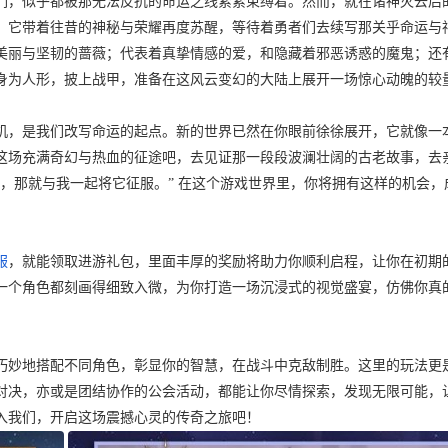
们，似乎都被那无法反抗的命运之线紧紧束缚着。然而，就在诸神灭去后
，它带着往昔的神秘与荣耀再度苏醒，等待着勇者们去续写那关乎命运与
美丽与坚韧的蔷薇；代表着真挚情感的爱，和隐藏着邪恶诱惑的魔鬼；还
身为人形，披上战甲，准备在这风云变幻的大陆上展开一场惊心动魄的较
机，是我们改写命运的起点。新的世界已然在你眼前徐徐展开，它就像一
这场充满奇幻与热血的征途吧，去见证那一段段波澜壮阔的古老故事，去
，那就与我一起将它征服。” 在这个游戏世界里，你将拥有这样的机会，
服
，就能领取进游礼包，里面丰厚的奖励将助力你顺利启程，让你在初期
一个角色都刻画得细致入微，为你打造一场沉浸式的视觉盛宴，仿佛你真
巧妙地搭配不同角色，彰显你的智慧，在战斗中克敌制胜。这里的玩法更
对决，亦或是团结协作的公会活动，都能让你尽情探索，发现无限可能，
入我们，开启这场震撼心灵的传奇之旅吧！