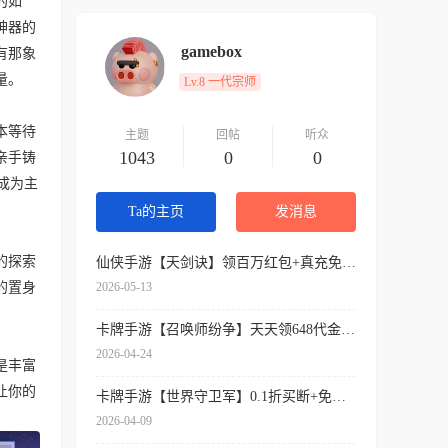
的如
神器的
gamebox
有那象
量。
Lv.8 一代宗师
本等待
主题
回帖
听众
1043
0
0
亲手铸
成为主
Ta的主页
发消息
的探索
仙侠手游【天剑诀】领百万红包+真充免费送+内挂神器+各种送送送
2026-05-13
的置身
卡牌手游【召唤师纷争】天天领648代金券+开局9星吕布+免费万抽券+0.1折扣
2026-04-24
是丰富
让你的
卡牌手游【世界守卫军】0.1折买断+免费领代金+签到送SSR
2026-04-09