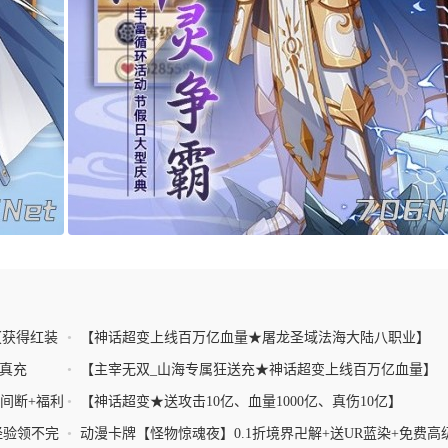
【获得红装
•
【神话超变上线百万亿血量★屠龙圣域法海大陆八职业】
8真充
•
【主宰无双_山海专属狂送充★神话超变上线百万亿血量】
不间断+福利
•
【神话超变★送攻击10亿、血量1000亿、真伤10亿】
经验领不完
•
动漫卡牌【怪物惊魂夜】0.1折境界卍解+送UR蓝染+免费高