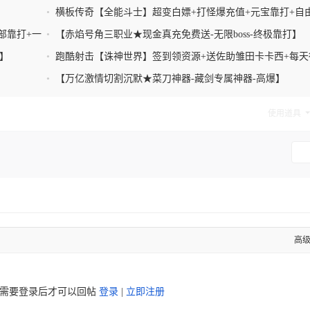
抽
•
横板传奇【全能斗士】超变白嫖+打怪爆充值+元宝靠打+自
易+一键回收
部靠打+一
•
【赤焰号角三职业★现金真充免费送-无限boss-终极靠打】
】
•
跑酷射击【诛神世界】签到领资源+送佐助雏田卡卡西+每天
2000元宝+免费买断
•
【万亿激情切割沉默★菜刀神器-藏剑专属神器-高爆】
使用道具
高
需要登录后才可以回帖
登录
|
立即注册