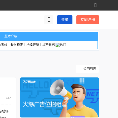
切
换
到
登录
立即注册
宽
版
版本介绍
励系统｜长久稳定｜持续更新｜从不删档
返回列表
412
龙被困