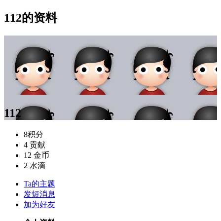
112的资料
112
8
积分
4
贡献
12
金币
2
水滴
Ta的主题
发短消息
加为好友