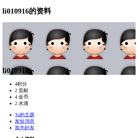
li010916的资料
li010916
4
积分
2
贡献
4
金币
2
水滴
Ta的主题
发短消息
加为好友