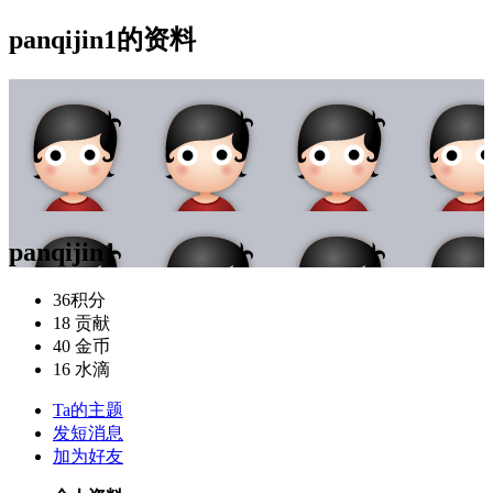
panqijin1的资料
panqijin1
36
积分
18
贡献
40
金币
16
水滴
Ta的主题
发短消息
加为好友