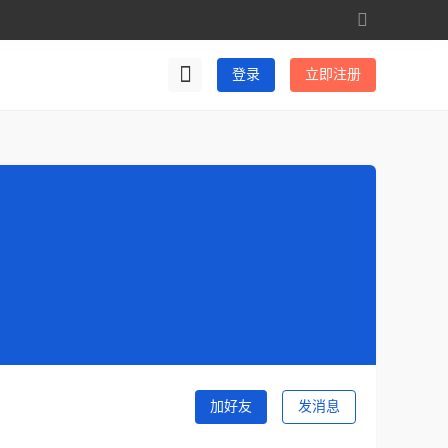
切
换
到
登录
立即注册
宽
版
加好友
发消息