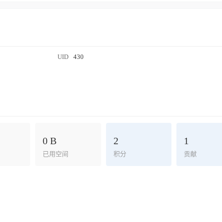
UID
430
0 B
2
1
已用空间
积分
贡献