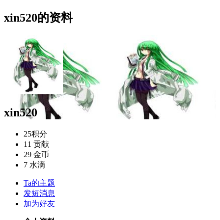
xin520的资料
xin520
25
积分
11
贡献
29
金币
7
水滴
Ta的主题
发短消息
加为好友