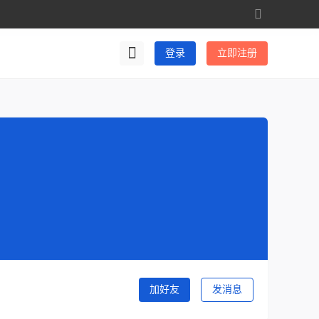
切
换
到
登录
立即注册
宽
版
加好友
发消息