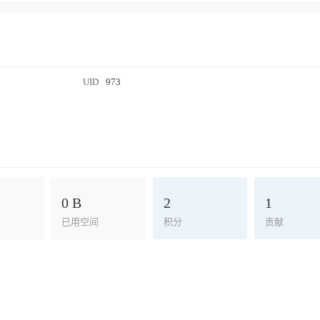
UID
973
0 B
2
1
已用空间
积分
贡献