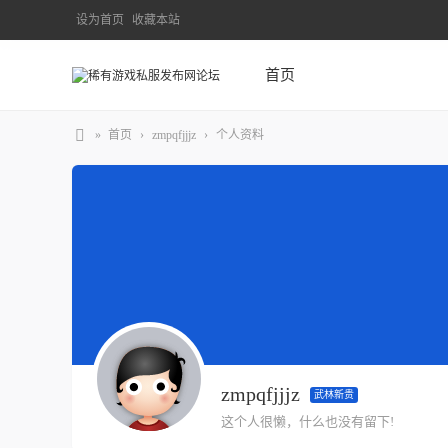
设为首页
收藏本站
首页
»
首页
›
zmpqfjjjz
›
个人资料
zmpqfjjjz
武林新贵
这个人很懒，什么也没有留下!