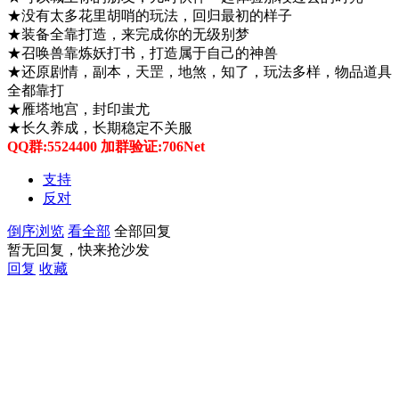
★没有太多花里胡哨的玩法，回归最初的样子
★装备全靠打造，来完成你的无级别梦
★召唤兽靠炼妖打书，打造属于自己的神兽
★还原剧情，副本，天罡，地煞，知了，玩法多样，物品道具
全都靠打
★雁塔地宫，封印蚩尤
★长久养成，长期稳定不关服
QQ群:5524400 加群验证:706Net
支持
反对
倒序浏览
看全部
全部回复
暂无回复，快来抢沙发
回复
收藏