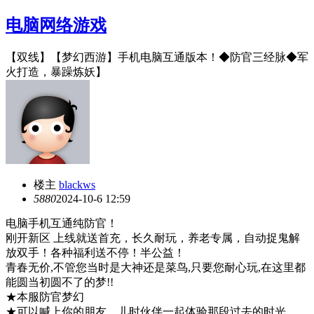
电脑网络游戏
【双线】【梦幻西游】手机电脑互通版本！◆防官三经脉◆军
火打造，暴躁炼妖】
楼主
blackws
588
0
2024-10-6 12:59
电脑手机互通纯防官！
刚开新区 上线就送首充，长久耐玩，养老专属，自动捉鬼解
放双手！各种福利送不停！半公益！
青春无价,不管您当时是大神还是菜鸟,只要您耐心玩,在这里都
能圆当初圆不了的梦!!
★本服防官梦幻
★可以喊上你的朋友，儿时伙伴一起体验那段过去的时光