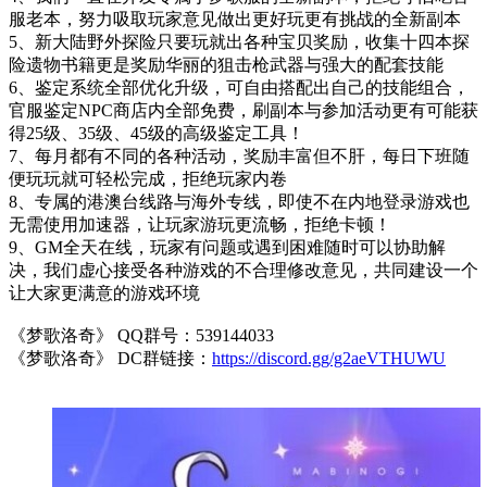
服老本，努力吸取玩家意见做出更好玩更有挑战的全新副本
5、新大陆野外探险只要玩就出各种宝贝奖励，收集十四本探
险遗物书籍更是奖励华丽的狙击枪武器与强大的配套技能
6、鉴定系统全部优化升级，可自由搭配出自己的技能组合，
官服鉴定NPC商店内全部免费，刷副本与参加活动更有可能获
得25级、35级、45级的高级鉴定工具！
7、每月都有不同的各种活动，奖励丰富但不肝，每日下班随
便玩玩就可轻松完成，拒绝玩家内卷
8、专属的港澳台线路与海外专线，即使不在内地登录游戏也
无需使用加速器，让玩家游玩更流畅，拒绝卡顿！
9、GM全天在线，玩家有问题或遇到困难随时可以协助解
决，我们虚心接受各种游戏的不合理修改意见，共同建设一个
让大家更满意的游戏环境
《梦歌洛奇》 QQ群号：539144033
《梦歌洛奇》 DC群链接：
https://discord.gg/g2aeVTHUWU