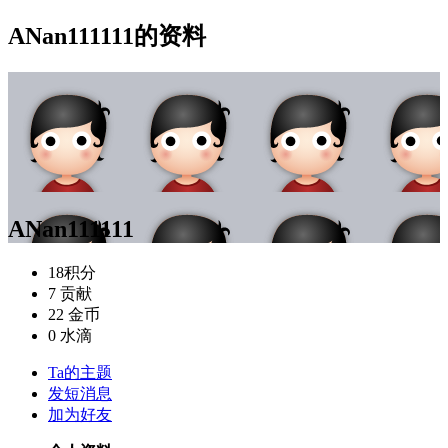
ANan111111的资料
ANan111111
18
积分
7
贡献
22
金币
0
水滴
Ta的主题
发短消息
加为好友