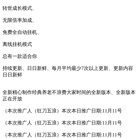
转世成长模式、
无限倍率加成、
免费全自动挂机、
离线挂机模式
总有一款适合你
持续更新、日日新鲜、每月平均最少7次以上更新、更新内容
日日新鲜
全新精心制作经典养老不浪费大家时间的全新版本、全新版本
正在开放
（本次推广人（狂刀五浪）本次本日推广日期:11月11号
（本次推广人（狂刀五浪）本次本日推广日期:11月11号
（本次推广人（狂刀五浪）本次本日推广日期:11月11号