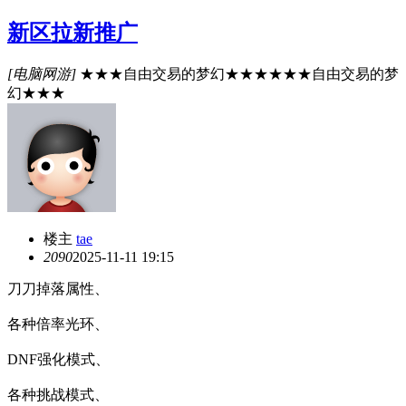
新区拉新推广
[电脑网游]
★★★自由交易的梦幻★★★★★★自由交易的梦
幻★★★
楼主
tae
209
0
2025-11-11 19:15
刀刀掉落属性、
各种倍率光环、
DNF强化模式、
各种挑战模式、